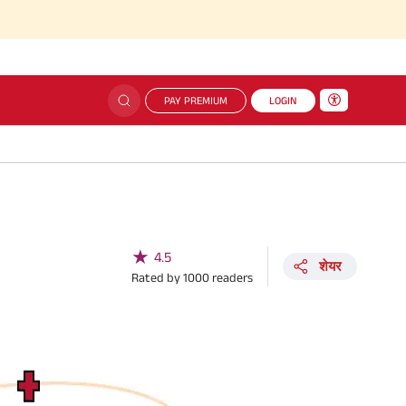
PAY PREMIUM
LOGIN
★
4.5
शेयर
Rated by
1000
readers