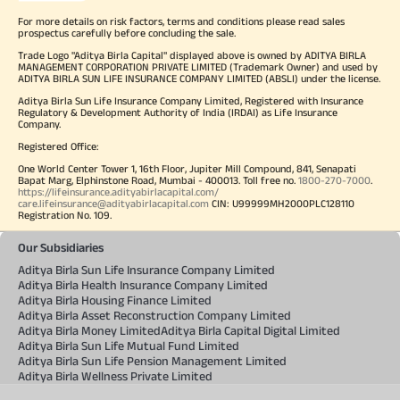
For more details on risk factors, terms and conditions please read sales
prospectus carefully before concluding the sale.
Trade Logo "Aditya Birla Capital" displayed above is owned by ADITYA BIRLA
MANAGEMENT CORPORATION PRIVATE LIMITED (Trademark Owner) and used by
ADITYA BIRLA SUN LIFE INSURANCE COMPANY LIMITED (ABSLI) under the license.
Aditya Birla Sun Life Insurance Company Limited, Registered with Insurance
Regulatory & Development Authority of India (IRDAI) as Life Insurance
Company.
Registered Office:
One World Center Tower 1, 16th Floor, Jupiter Mill Compound, 841, Senapati
Bapat Marg, Elphinstone Road, Mumbai - 400013. Toll free no.
1800-270-7000
.
https://lifeinsurance.adityabirlacapital.com/
care.lifeinsurance@adityabirlacapital.com
CIN: U99999MH2000PLC128110
Registration No. 109.
Our Subsidiaries
Aditya Birla Sun Life Insurance Company Limited
Aditya Birla Health Insurance Company Limited
Aditya Birla Housing Finance Limited
Aditya Birla Asset Reconstruction Company Limited
Aditya Birla Money Limited
Aditya Birla Capital Digital Limited
Aditya Birla Sun Life Mutual Fund Limited
Aditya Birla Sun Life Pension Management Limited
Aditya Birla Wellness Private Limited