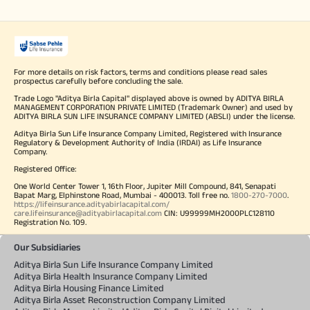
For more details on risk factors, terms and conditions please read sales
prospectus carefully before concluding the sale.
Trade Logo "Aditya Birla Capital" displayed above is owned by ADITYA BIRLA
MANAGEMENT CORPORATION PRIVATE LIMITED (Trademark Owner) and used by
ADITYA BIRLA SUN LIFE INSURANCE COMPANY LIMITED (ABSLI) under the license.
Aditya Birla Sun Life Insurance Company Limited, Registered with Insurance
Regulatory & Development Authority of India (IRDAI) as Life Insurance
Company.
Registered Office:
One World Center Tower 1, 16th Floor, Jupiter Mill Compound, 841, Senapati
Bapat Marg, Elphinstone Road, Mumbai - 400013. Toll free no.
1800-270-7000
.
https://lifeinsurance.adityabirlacapital.com/
care.lifeinsurance@adityabirlacapital.com
CIN: U99999MH2000PLC128110
Registration No. 109.
Our Subsidiaries
Aditya Birla Sun Life Insurance Company Limited
Aditya Birla Health Insurance Company Limited
Aditya Birla Housing Finance Limited
Aditya Birla Asset Reconstruction Company Limited