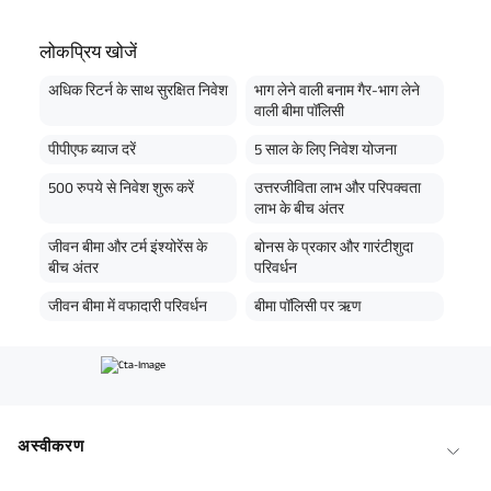
मैं
उपयोग की शर्तों
और
गोपनीयता नीति
से सहमत हूं, और अपने संपर्क विवरण प्रस्तुत कर के, मैं
अपनी NDNC पंजीकरण को दरकिनार करता/करती हूं और एबीएसएलआई तथा इसके अधिकृत
लोकप्रिय खोजें
प्रतिनिधियों को इस प्रस्ताव और बीमा पॉलिसी से संबंधित सहायता और जानकारी हेतु मुझे फोन/
ईमेल/एसएमएस/व्हाट्सएप के माध्यम से संपर्क करने के लिए अधिकृत करता/करती हूं।
अधिक रिटर्न के साथ सुरक्षित निवेश
भाग लेने वाली बनाम गैर-भाग लेने
डिस्क्लेमर : एबीएसएलआई निश्चित आयुष योजना (UIN No 109N137V12) एक नॉन-लिंक्ड, नॉन-
पार्टिसिपेटिंग व्यक्तिगत बचत जीवन बीमा योजना है। ^ यदि पॉलिसी शुरू करते समय 0 वर्ष डिफरमेंट
वाली बीमा पॉलिसी
और "Annually in Advance" पेआउट फ्रीक्वेंसी चुनी गई हो। यह फ्रीक्वेंसी केवल "वार्षिक"
प्रीमियम भुगतान मोड में उपलब्ध है। ADV/2/24-25/2901
पीपीएफ ब्याज दरें
5 साल के लिए निवेश योजना
500 रुपये से निवेश शुरू करें
उत्तरजीविता लाभ और परिपक्वता
लाभ के बीच अंतर
जीवन बीमा और टर्म इंश्योरेंस के
बोनस के प्रकार और गारंटीशुदा
बीच अंतर
परिवर्धन
जीवन बीमा में वफादारी परिवर्धन
बीमा पॉलिसी पर ऋण
अस्वीकरण