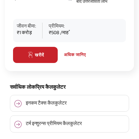
बाद उत्तरजीविता लाभ
जीवन बीमा:
प्रीमियम:
*
₹1 करोड़
₹508 /माह
अधिक जानिए
पॉलिसी जारी होने के एक दिन बाद ही
खरीदें
तुरंत आय प्राप्त करें^
स्मार्ट निवेश की शक्ति को अनलॉक करें!
सर्वाधिक लोकप्रिय कैलकुलेटर
नाम
इनकम टैक्स कैलकुलेटर
+91
फ़ोन नंबर
टर्म इन्शुरन्स प्रीमियम कैलकुलेटर
वापस कॉल करें!