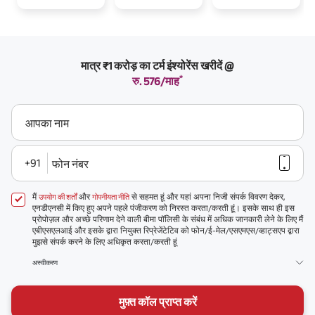
मात्र ₹1 करोड़ का टर्म इंश्योरेंस खरीदें @
*
रु. 576/माह
आपका नाम
+91
फोन नंबर
मैं
और
से सहमत हूं और यहां अपना निजी संपर्क विवरण देकर,
उपयोग की शर्तों
गोपनीयता नीति
एनडीएनसी में किए हुए अपने पहले पंजीकरण को निरस्त करता/करती हूं। इसके साथ ही इस
प्रोपोज़ल और अच्छे परिणाम देने वाली बीमा पॉलिसी के संबंध में अधिक जानकारी लेने के लिए मैं
एबीएसएलआई और इसके द्वारा नियुक्त रिप्रेजेंटेटिव को फोन/ई-मेल/एसएमएस/व्हाट्सएप द्वारा
मुझसे संपर्क करने के लिए अधिकृत करता/करती हूं
अस्वीकरण
मुफ़्त कॉल प्राप्त करें