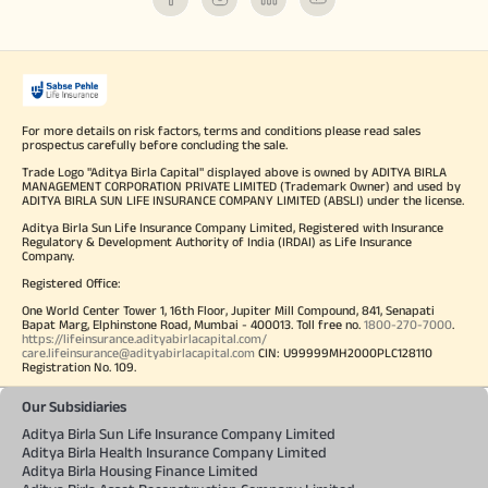
For more details on risk factors, terms and conditions please read sales
prospectus carefully before concluding the sale.
Trade Logo "Aditya Birla Capital" displayed above is owned by ADITYA BIRLA
MANAGEMENT CORPORATION PRIVATE LIMITED (Trademark Owner) and used by
ADITYA BIRLA SUN LIFE INSURANCE COMPANY LIMITED (ABSLI) under the license.
Aditya Birla Sun Life Insurance Company Limited, Registered with Insurance
Regulatory & Development Authority of India (IRDAI) as Life Insurance
Company.
Registered Office:
One World Center Tower 1, 16th Floor, Jupiter Mill Compound, 841, Senapati
Bapat Marg, Elphinstone Road, Mumbai - 400013. Toll free no.
1800-270-7000
.
https://lifeinsurance.adityabirlacapital.com/
care.lifeinsurance@adityabirlacapital.com
CIN: U99999MH2000PLC128110
Registration No. 109.
Our Subsidiaries
Aditya Birla Sun Life Insurance Company Limited
Aditya Birla Health Insurance Company Limited
Aditya Birla Housing Finance Limited