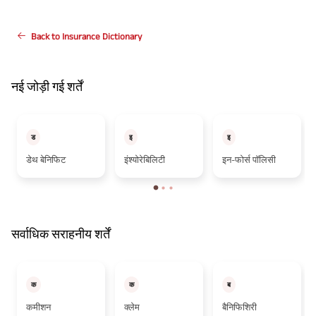
Back to Insurance Dictionary
नई जोड़ी गई शर्तें
ड
इ
इ
डेथ बेनिफिट
इंश्योरेबिलिटी
इन-फोर्स पॉलिसी
सर्वाधिक सराहनीय शर्तें
क
क
ब
कमीशन
क्लेम
बैनिफिशिरी