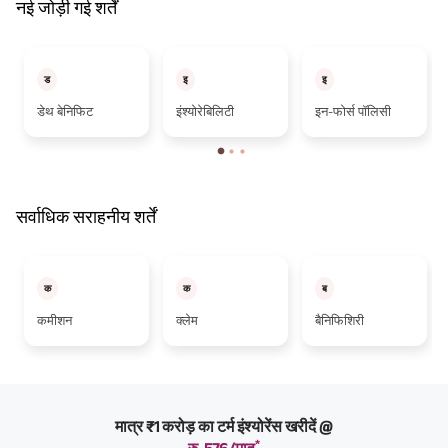
नई जोड़ी गई शर्तें
ड
इ
इ
डेथ बेनिफिट
इंश्योरेबिलिटी
इन-फोर्स पॉलिसी
सर्वाधिक सराहनीय शर्तें
क
क
ब
कमीशन
क्लेम
बैनिफिशिरी
मात्र ₹1 करोड़ का टर्म इंश्योरेंस खरीदें @
*