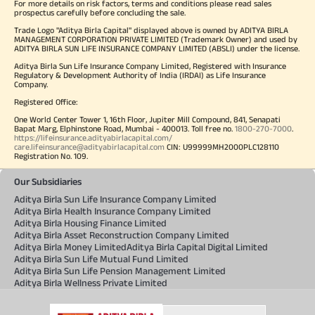
For more details on risk factors, terms and conditions please read sales
prospectus carefully before concluding the sale.
Trade Logo "Aditya Birla Capital" displayed above is owned by ADITYA BIRLA
MANAGEMENT CORPORATION PRIVATE LIMITED (Trademark Owner) and used by
ADITYA BIRLA SUN LIFE INSURANCE COMPANY LIMITED (ABSLI) under the license.
Aditya Birla Sun Life Insurance Company Limited, Registered with Insurance
Regulatory & Development Authority of India (IRDAI) as Life Insurance
Company.
Registered Office:
One World Center Tower 1, 16th Floor, Jupiter Mill Compound, 841, Senapati
Bapat Marg, Elphinstone Road, Mumbai - 400013. Toll free no.
1800-270-7000
.
https://lifeinsurance.adityabirlacapital.com/
care.lifeinsurance@adityabirlacapital.com
CIN: U99999MH2000PLC128110
Registration No. 109.
Our Subsidiaries
Aditya Birla Sun Life Insurance Company Limited
Aditya Birla Health Insurance Company Limited
Aditya Birla Housing Finance Limited
Aditya Birla Asset Reconstruction Company Limited
Aditya Birla Money Limited
Aditya Birla Capital Digital Limited
Aditya Birla Sun Life Mutual Fund Limited
Aditya Birla Sun Life Pension Management Limited
Aditya Birla Wellness Private Limited