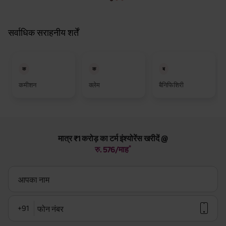
सर्वाधिक सराहनीय शर्तें
क
क
ब
कमीशन
क्लेम
बैनिफिशिरी
मात्र ₹1 करोड़ का टर्म इंश्योरेंस खरीदें @
*
रु. 576/माह
आपका नाम
+91
फोन नंबर