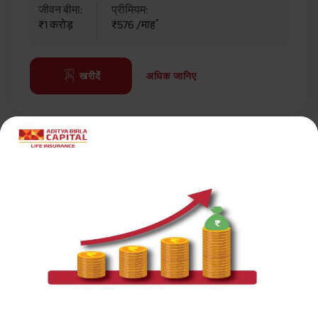
जीवन बीमा:
प्रीमियम:
*
₹1 करोड़
₹576 /माह
अधिक जानिए
खरीदें
सर्वाधिक लोकप्रिय कैलकुलेटर
इनकम टैक्स कैलकुलेटर
टर्म इन्शुरन्स प्रीमियम कैलकुलेटर
बाल भविष्य योजना कैलकुलेटर