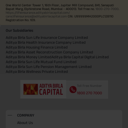
One World Center Tower 1, 16th Floor, Jupiter Mill Compound, 841, Senapati
Bapat Marg, Elphinstone Road, Mumbai - 400013. Toll free no.
1800-270-7000
.
https://lifeinsurance.adityabirlacapital.com/
care.lifeinsurance@adityabirlacapital.com
CIN: U99999MH2000PLC128110
Registration No. 109.
Our Subsidiaries
Aditya Birla Sun Life Insurance Company Limited
Aditya Birla Health Insurance Company Limited
Aditya Birla Housing Finance Limited
Aditya Birla Asset Reconstruction Company Limited
Aditya Birla Money Limited
Aditya Birla Capital Digital Limited
Aditya Birla Sun Life Mutual Fund Limited
Aditya Birla Sun Life Pension Management Limited
Aditya Birla Wellness Private Limited
Toll Free Number
1800 270 7000
COMPANY
About Us