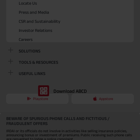
Locate Us
Press and Media
CSR and Sustainability
Investor Relations
Careers
SOLUTIONS
TOOLS & RESOURCES
USEFUL LINKS
Download ABCD
Playstore
Appstore
BEWARE OF SPURIOUS PHONE CALLS AND FICTITIOUS /
FRAUDULENT OFFERS
IRDAI or its officials do not involve in activities like selling insurance policies,
announcing bonus or investment of premiums. Public receiving such phone calls
are requested to lodge a police complaint.