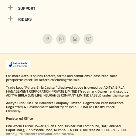
SUPPORT
RIDERS
For more details on risk factors, terms and conditions please read sales
prospectus carefully before concluding the sale.
Trade Logo "Aditya Birla Capital" displayed above is owned by ADITYA BIRLA
MANAGEMENT CORPORATION PRIVATE LIMITED (Trademark Owner) and used by
ADITYA BIRLA SUN LIFE INSURANCE COMPANY LIMITED (ABSLI) under the license.
Aditya Birla Sun Life Insurance Company Limited, Registered with Insurance
Regulatory & Development Authority of India (IRDAI) as Life Insurance
Company.
Registered Office:
One World Center Tower 1, 16th Floor, Jupiter Mill Compound, 841, Senapati
Bapat Marg, Elphinstone Road, Mumbai - 400013. Toll free no.
1800-270-7000
.
https://lifeinsurance.adityabirlacapital.com/