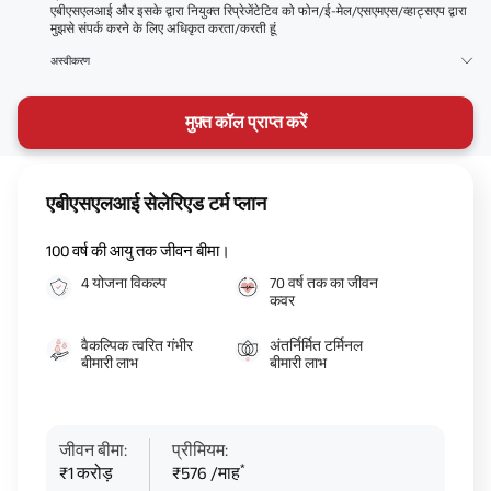
एबीएसएलआई और इसके द्वारा नियुक्त रिप्रेजेंटेटिव को फोन/ई-मेल/एसएमएस/व्हाट्सएप द्वारा
मुझसे संपर्क करने के लिए अधिकृत करता/करती हूं
अस्वीकरण
मुफ़्त कॉल प्राप्त करें
एबीएसएलआई सेलेरिएड टर्म प्लान
100 वर्ष की आयु तक जीवन बीमा।
4 योजना विकल्प
70 वर्ष तक का जीवन
कवर
वैकल्पिक त्वरित गंभीर
अंतर्निर्मित टर्मिनल
बीमारी लाभ
बीमारी लाभ
जीवन बीमा:
प्रीमियम:
*
₹1 करोड़
₹576 /माह