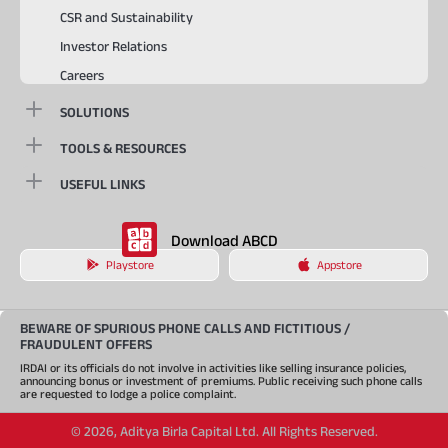
CSR and Sustainability
Investor Relations
Careers
SOLUTIONS
TOOLS & RESOURCES
USEFUL LINKS
Download ABCD
Playstore
Appstore
BEWARE OF SPURIOUS PHONE CALLS AND FICTITIOUS /
FRAUDULENT OFFERS
IRDAI or its officials do not involve in activities like selling insurance policies,
announcing bonus or investment of premiums. Public receiving such phone calls
are requested to lodge a police complaint.
©
2026
,
Aditya Birla Capital Ltd. All Rights Reserved.