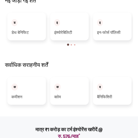
नई जोड़ी गई शर्तें
ड
इ
इ
डेथ बेनिफिट
इंश्योरेबिलिटी
इन-फोर्स पॉलिसी
सर्वाधिक सराहनीय शर्तें
क
क
ब
कमीशन
क्लेम
बैनिफिशिरी
मात्र ₹1 करोड़ का टर्म इंश्योरेंस खरीदें @
*
रु. 576/माह