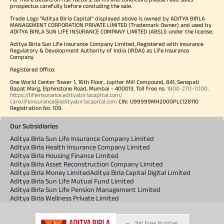
prospectus carefully before concluding the sale.
Trade Logo "Aditya Birla Capital" displayed above is owned by ADITYA BIRLA
MANAGEMENT CORPORATION PRIVATE LIMITED (Trademark Owner) and used by
ADITYA BIRLA SUN LIFE INSURANCE COMPANY LIMITED (ABSLI) under the license.
Aditya Birla Sun Life Insurance Company Limited, Registered with Insurance
Regulatory & Development Authority of India (IRDAI) as Life Insurance
Company.
Registered Office:
One World Center Tower 1, 16th Floor, Jupiter Mill Compound, 841, Senapati
Bapat Marg, Elphinstone Road, Mumbai - 400013. Toll free no.
1800-270-7000
.
https://lifeinsurance.adityabirlacapital.com/
care.lifeinsurance@adityabirlacapital.com
CIN: U99999MH2000PLC128110
Registration No. 109.
Our Subsidiaries
Aditya Birla Sun Life Insurance Company Limited
Aditya Birla Health Insurance Company Limited
Aditya Birla Housing Finance Limited
Aditya Birla Asset Reconstruction Company Limited
Aditya Birla Money Limited
Aditya Birla Capital Digital Limited
Aditya Birla Sun Life Mutual Fund Limited
Aditya Birla Sun Life Pension Management Limited
Aditya Birla Wellness Private Limited
Toll Free Number