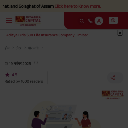
at, and Golaghat of Assam
Click here to Know more.
Aditya Birla Sun Life Insurance Company Limited
होम
लेख
योर मनी
19 नवंबर 2025
★
4.5
Rated by
1000
readers