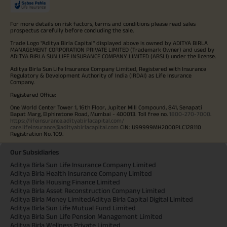
For more details on risk factors, terms and conditions please read sales
prospectus carefully before concluding the sale.
Trade Logo "Aditya Birla Capital" displayed above is owned by ADITYA BIRLA
MANAGEMENT CORPORATION PRIVATE LIMITED (Trademark Owner) and used by
ADITYA BIRLA SUN LIFE INSURANCE COMPANY LIMITED (ABSLI) under the license.
Aditya Birla Sun Life Insurance Company Limited, Registered with Insurance
Regulatory & Development Authority of India (IRDAI) as Life Insurance
Company.
Registered Office:
One World Center Tower 1, 16th Floor, Jupiter Mill Compound, 841, Senapati
Bapat Marg, Elphinstone Road, Mumbai - 400013. Toll free no.
1800-270-7000
.
https://lifeinsurance.adityabirlacapital.com/
care.lifeinsurance@adityabirlacapital.com
CIN: U99999MH2000PLC128110
Registration No. 109.
Our Subsidiaries
Aditya Birla Sun Life Insurance Company Limited
Aditya Birla Health Insurance Company Limited
Aditya Birla Housing Finance Limited
Aditya Birla Asset Reconstruction Company Limited
Aditya Birla Money Limited
Aditya Birla Capital Digital Limited
Aditya Birla Sun Life Mutual Fund Limited
Aditya Birla Sun Life Pension Management Limited
Aditya Birla Wellness Private Limited