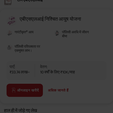
एबीएसएलआई निश्चित आयुष योजना
#
गारंटीकृत
आय
पॉलिसी अवधि में जीवन
बीमा
पॉलिसी परिपक्वता पर
एकमुश्त लाभ।
पाएँ:
वेतन:
₹33.74 लाख~
10 वर्षों के लिए ₹10K/माह
अधिक जानते हैं
ऑनलाइन खरीदें
हाल ही में जोड़े गए लेख