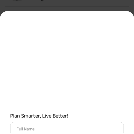
सर्वाधिक लोकप्रिय कैलकुलेटर
टर्म इन्शुरन्स कैलकुलेटर
एचएलवी कैलकुलेटर
ग्रेच्युटी कैलकुलेटर
एमआईएस कैलकुलेटर
ईपीएफ कैलकुलेटर
Plan Smarter, Live Better!
Full Name
सेवानिवृत्ति कैलकुलेटर