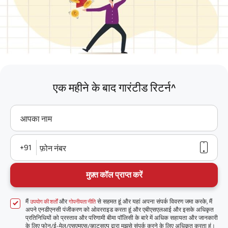
एक महीने के बाद गारंटीड रिटर्न^
आपका नाम
+91
फ़ोन नंबर
मुफ़्त कॉल प्राप्त करें
मैं
और
से सहमत हूं और यहां अपना संपर्क विवरण जमा करके, मैं
उपयोग की शर्तों
गोपनीयता नीति
अपने एनडीएनसी पंजीकरण को ओवरराइड करता हूं और एबीएसएलआई और इसके अधिकृत
प्रतिनिधियों को प्रस्ताव और परिणामी बीमा पॉलिसी के बारे में अधिक सहायता और जानकारी
के लिए फोन/ई-मेल/एसएमएस/व्हाट्सएप द्वारा मुझसे संपर्क करने के लिए अधिकृत करता हूं।