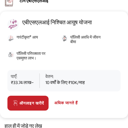
टीम एबीएसएलआई
एबीएसएलआई निश्चित आयुष योजना
#
गारंटीकृत
आय
पॉलिसी अवधि में जीवन
बीमा
पॉलिसी परिपक्वता पर
एकमुश्त लाभ।
पाएँ:
वेतन:
₹33.74 लाख~
10 वर्षों के लिए ₹10K/माह
अधिक जानते हैं
ऑनलाइन खरीदें
हाल ही में जोड़े गए लेख