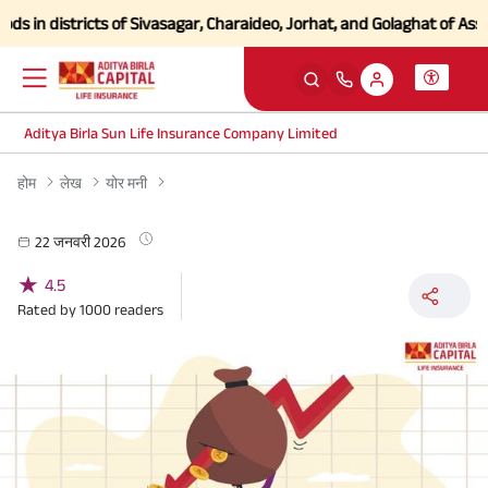
in districts of Sivasagar, Charaideo, Jorhat, and Golaghat of Assam
C
Aditya Birla Sun Life Insurance Company Limited
होम
लेख
योर मनी
22 जनवरी 2026
★
4.5
Rated by
1000
readers