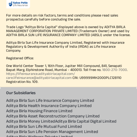
For more details on risk factors, terms and conditions please read sales
prospectus carefully before concluding the sale.
Trade Logo "Aditya Birla Capital" displayed above is owned by ADITYA BIRLA
MANAGEMENT CORPORATION PRIVATE LIMITED (Trademark Owner) and used by
ADITYA BIRLA SUN LIFE INSURANCE COMPANY LIMITED (ABSLI) under the license.
Aditya Birla Sun Life Insurance Company Limited, Registered with Insurance
Regulatory & Development Authority of India (IRDAI) as Life Insurance
Company.
Registered Office:
One World Center Tower 1, 16th Floor, Jupiter Mill Compound, 841, Senapati
Bapat Marg, Elphinstone Road, Mumbai - 400013. Toll free no.
1800-270-7000
.
https://lifeinsurance.adityabirlacapital.com/
care.lifeinsurance@adityabirlacapital.com
CIN: U99999MH2000PLC128110
Registration No. 109.
Our Subsidiaries
Aditya Birla Sun Life Insurance Company Limited
Aditya Birla Health Insurance Company Limited
Aditya Birla Housing Finance Limited
Aditya Birla Asset Reconstruction Company Limited
Aditya Birla Money Limited
Aditya Birla Capital Digital Limited
Aditya Birla Sun Life Mutual Fund Limited
Aditya Birla Sun Life Pension Management Limited
Aditya Birla Wellness Private Limited