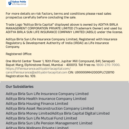
For more details on risk factors, terms and conditions please read sales
prospectus carefully before concluding the sale.
Trade Logo "Aditya Birla Capital" displayed above is owned by ADITYA BIRLA
MANAGEMENT CORPORATION PRIVATE LIMITED (Trademark Owner) and used by
ADITYA BIRLA SUN LIFE INSURANCE COMPANY LIMITED (ABSLI) under the license.
Aditya Birla Sun Life Insurance Company Limited, Registered with Insurance
Regulatory & Development Authority of India (IRDAI) as Life Insurance
Company.
Registered Office:
One World Center Tower 1, 16th Floor, Jupiter Mill Compound, 841, Senapati
Bapat Marg, Elphinstone Road, Mumbai - 400013. Toll free no.
1800-270-7000
.
https://lifeinsurance.adityabirlacapital.com/
care.lifeinsurance@adityabirlacapital.com
CIN: U99999MH2000PLC128110
Registration No. 109.
Our Subsidiaries
Aditya Birla Sun Life Insurance Company Limited
Aditya Birla Health Insurance Company Limited
Aditya Birla Housing Finance Limited
Aditya Birla Asset Reconstruction Company Limited
Aditya Birla Money Limited
Aditya Birla Capital Digital Limited
Aditya Birla Sun Life Mutual Fund Limited
Aditya Birla Sun Life Pension Management Limited
Aditya Birla Wellness Private Limited