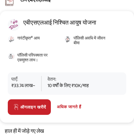
एबीएसएलआई निश्चित आयुष योजना
#
गारंटीकृत
आय
पॉलिसी अवधि में जीवन
बीमा
पॉलिसी परिपक्वता पर
एकमुश्त लाभ।
पाएँ:
वेतन:
₹33.74 लाख~
10 वर्षों के लिए ₹10K/माह
अधिक जानते हैं
ऑनलाइन खरीदें
हाल ही में जोड़े गए लेख