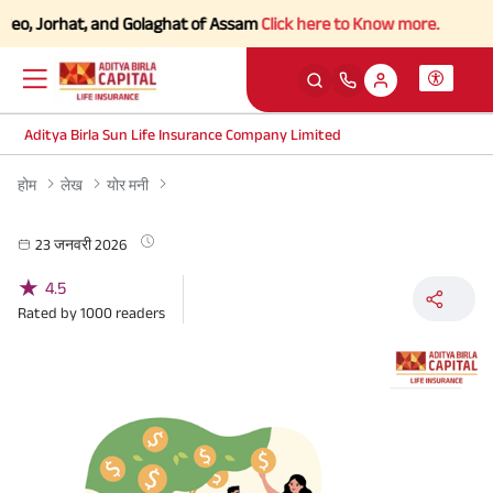
eo, Jorhat, and Golaghat of Assam
Click here to Know more.
Aditya Birla Sun Life Insurance Company Limited
होम
लेख
योर मनी
23 जनवरी 2026
★
4.5
Rated by
1000
readers