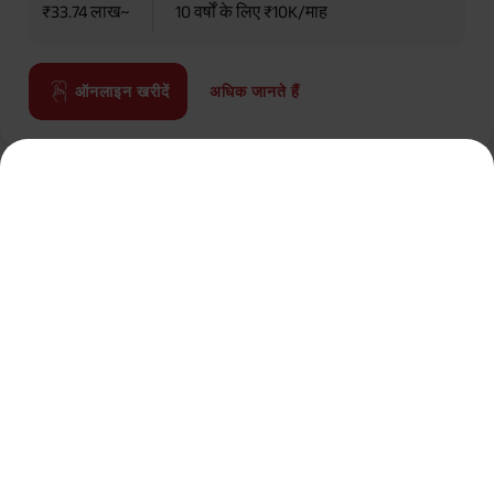
₹33.74 लाख~
10 वर्षों के लिए ₹10K/माह
अधिक जानते हैं
ऑनलाइन खरीदें
हाल ही में जोड़े गए लेख
9 फरवरी 2024
उम्र के साथ वित्तीय नियोजन कैसे बदलता है?
29 फरवरी 2024
जीवन बीमा के विभिन्न प्रकार क्या हैं? और आपको कब
कौन सा चुनना चाहिए?
22 जनवरी 2024
जीवन की प्रमुख घटनाओं के लिए योजना कैसे बनाएं जो
आपके वित्त को प्रभावित करती हैं