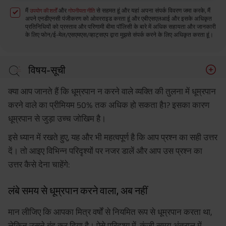
मैं
और
से सहमत हूं और यहां अपना संपर्क विवरण जमा करके, मैं
उपयोग की शर्तों
गोपनीयता नीति
अपने एनडीएनसी पंजीकरण को ओवरराइड करता हूं और एबीएसएलआई और इसके अधिकृत
प्रतिनिधियों को प्रस्ताव और परिणामी बीमा पॉलिसी के बारे में अधिक सहायता और जानकारी
के लिए फोन/ई-मेल/एसएमएस/व्हाट्सएप द्वारा मुझसे संपर्क करने के लिए अधिकृत करता हूं।
विषय-सूची
लंबे समय से धूम्रपान करने वाला, अब नहीं
क्या आप जानते हैं कि धूम्रपान न करने वाले व्यक्ति की तुलना में धूम्रपान
कभी-कभार धूम्रपान करने वाला
करने वाले का प्रीमियम 50% तक अधिक हो सकता है1? इसका कारण
धूम्रपान से जुड़ा उच्च जोखिम है।
इसे ध्यान में रखते हुए, यह और भी महत्वपूर्ण है कि आप प्रश्न का सही उत्तर
दें। तो आइए विभिन्न परिदृश्यों पर नजर डालें और आप उस प्रश्न का
उत्तर कैसे देना चाहेंगे:
लंबे समय से धूम्रपान करने वाला, अब नहीं
मान लीजिए कि आपका मित्र वर्षों से नियमित रूप से धूम्रपान करता था,
लेकिन उसने बंद कर दिया है। ऐसे परिदृश्य में, कुंजी समय अंतराल में