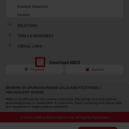
Investor Relations
Careers
SOLUTIONS
TOOLS & RESOURCES
USEFUL LINKS
Download ABCD
Playstore
Appstore
BEWARE OF SPURIOUS PHONE CALLS AND FICTITIOUS /
FRAUDULENT OFFERS
IRDAI or its officials do not involve in activities like selling insurance policies,
announcing bonus or investment of premiums. Public receiving such phone calls
are requested to lodge a police complaint.
©
2026
,
Aditya Birla Capital Ltd. All Rights Reserved.
An Aditya Birla Group company