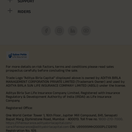
SUPPORT
RIDERS
For more details on risk factors, terms and conditions please read sales
prospectus carefully before concluding the sale.
Trade Logo "Aditya Birla Capital" displayed above is owned by ADITYA BIRLA
MANAGEMENT CORPORATION PRIVATE LIMITED (Trademark Owner) and used by
ADITYA BIRLA SUN LIFE INSURANCE COMPANY LIMITED (ABSLI) under the license.
Aditya Birla Sun Life Insurance Company Limited, Registered with Insurance
Regulatory & Development Authority of India (IRDAI) as Life Insurance
Company.
Registered Office:
One World Center Tower 1, 16th Floor, Jupiter Mill Compound, 841, Senapati
Bapat Marg, Elphinstone Road, Mumbai - 400013. Toll free no.
1800-270-7000
.
https://lifeinsurance.adityabirlacapital.com/
care.lifeinsurance@adityabirlacapital.com
CIN: U99999MH2000PLC128110
Registration No. 109.