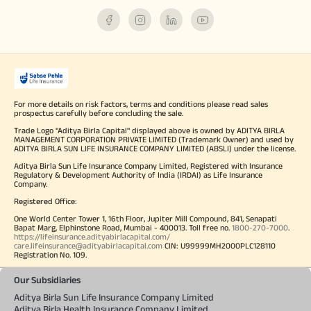
For more details on risk factors, terms and conditions please read sales
prospectus carefully before concluding the sale.
Trade Logo "Aditya Birla Capital" displayed above is owned by ADITYA BIRLA
MANAGEMENT CORPORATION PRIVATE LIMITED (Trademark Owner) and used by
ADITYA BIRLA SUN LIFE INSURANCE COMPANY LIMITED (ABSLI) under the license.
Aditya Birla Sun Life Insurance Company Limited, Registered with Insurance
Regulatory & Development Authority of India (IRDAI) as Life Insurance
Company.
Registered Office:
One World Center Tower 1, 16th Floor, Jupiter Mill Compound, 841, Senapati
Bapat Marg, Elphinstone Road, Mumbai - 400013. Toll free no.
1800-270-7000
.
https://lifeinsurance.adityabirlacapital.com/
care.lifeinsurance@adityabirlacapital.com
CIN: U99999MH2000PLC128110
Registration No. 109.
Our Subsidiaries
Aditya Birla Sun Life Insurance Company Limited
Aditya Birla Health Insurance Company Limited