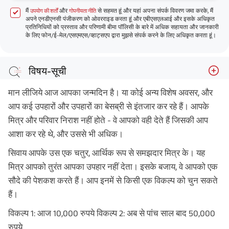
मैं
और
से सहमत हूं और यहां अपना संपर्क विवरण जमा करके, मैं
उपयोग की शर्तों
गोपनीयता नीति
अपने एनडीएनसी पंजीकरण को ओवरराइड करता हूं और एबीएसएलआई और इसके अधिकृत
प्रतिनिधियों को प्रस्ताव और परिणामी बीमा पॉलिसी के बारे में अधिक सहायता और जानकारी
के लिए फोन/ई-मेल/एसएमएस/व्हाट्सएप द्वारा मुझसे संपर्क करने के लिए अधिकृत करता हूं।
विषय-सूची
पैसे का समय मूल्य क्या है?
मान लीजिये आज आपका जन्मदिन है। या कोई अन्य विशेष अवसर, और
पैसे का वर्तमान मूल्य क्या है?
आप कई उपहारों और उपहारों का बेसब्री से इंतजार कर रहे हैं। आपके
मित्र और परिवार निराश नहीं होते - वे आपको वही देते हैं जिसकी आप
पैसे का भविष्य में मूल्य क्या है?
आशा कर रहे थे, और उससे भी अधिक।
आज 10,000 रुपये बनाम पांच साल बाद 50,000 रुपये: उनकी
तुलना कैसे की जाती है?
सिवाय आपके उस एक चतुर, आर्थिक रूप से समझदार मित्र के। यह
मित्र आपको तुरंत आपका उपहार नहीं देता। इसके बजाय, वे आपको एक
निष्कर्ष
सौदे की पेशकश करते हैं। आप इनमें से किसी एक विकल्प को चुन सकते
हैं।
विकल्प 1: आज 10,000 रुपये विकल्प 2: अब से पांच साल बाद 50,000
रुपये