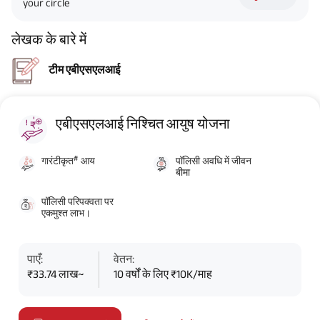
your circle
लेखक के बारे में
टीम एबीएसएलआई
एबीएसएलआई निश्चित आयुष योजना
#
गारंटीकृत
आय
पॉलिसी अवधि में जीवन
बीमा
पॉलिसी परिपक्वता पर
एकमुश्त लाभ।
पाएँ:
वेतन:
₹33.74 लाख~
10 वर्षों के लिए ₹10K/माह