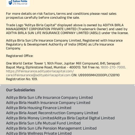
For more details on risk factors, terms and conditions please read sales
prospectus carefully before concluding the sale.
Trade Logo "Aditya Birla Capital" displayed above is owned by ADITYA BIRLA
MANAGEMENT CORPORATION PRIVATE LIMITED (Trademark Owner) and used by
ADITYA BIRLA SUN LIFE INSURANCE COMPANY LIMITED (ABSLI) under the license.
Aditya Birla Sun Life Insurance Company Limited, Registered with Insurance
Regulatory & Development Authority of India (IRDAI) as Life Insurance
Company.
Registered Office:
One World Center Tower 1, 16th Floor, Jupiter Mill Compound, 841, Senapati
Bapat Marg, Elphinstone Road, Mumbai - 400013. Toll free no.
1800-270-7000
.
https://lifeinsurance.adityabirlacapital.com/
care.lifeinsurance@adityabirlacapital.com
CIN: U99999MH2000PLC128110
Registration No. 109.
Our Subsidiaries
Aditya Birla Sun Life Insurance Company Limited
Aditya Birla Health Insurance Company Limited
Aditya Birla Housing Finance Limited
Aditya Birla Asset Reconstruction Company Limited
Aditya Birla Money Limited
Aditya Birla Capital Digital Limited
Aditya Birla Sun Life Mutual Fund Limited
Aditya Birla Sun Life Pension Management Limited
Aditya Birla Wellness Private Limited