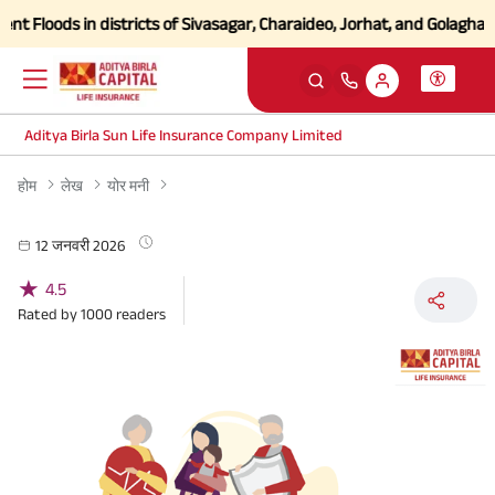
 Floods in districts of Sivasagar, Charaideo, Jorhat, and Golaghat of
Aditya Birla Sun Life Insurance Company Limited
होम
लेख
योर मनी
12 जनवरी 2026
★
4.5
Rated by
1000
readers