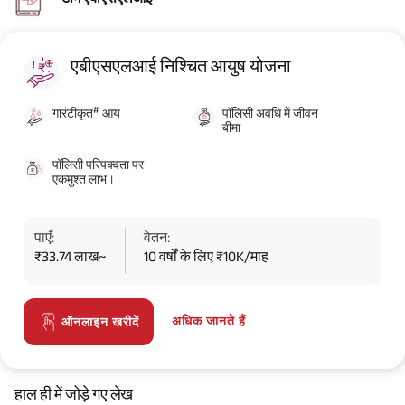
एबीएसएलआई निश्चित आयुष योजना
#
गारंटीकृत
आय
पॉलिसी अवधि में जीवन
बीमा
पॉलिसी परिपक्वता पर
एकमुश्त लाभ।
पाएँ:
वेतन:
₹33.74 लाख~
10 वर्षों के लिए ₹10K/माह
अधिक जानते हैं
ऑनलाइन खरीदें
हाल ही में जोड़े गए लेख