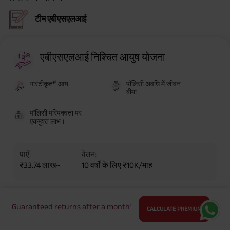
टीम एबीएसएलआई
एबीएसएलआई निश्चित आयुष योजना
#
गारंटीकृत
आय
पॉलिसी अवधि में जीवन
बीमा
पॉलिसी परिपक्वता पर
एकमुश्त लाभ।
पाएँ:
वेतन:
₹33.74 लाख~
10 वर्षों के लिए ₹10K/माह
अधिक जानते हैं
ऑनलाइन खरीदें
Guaranteed returns after a month
¹
CALCULATE PREMIUM