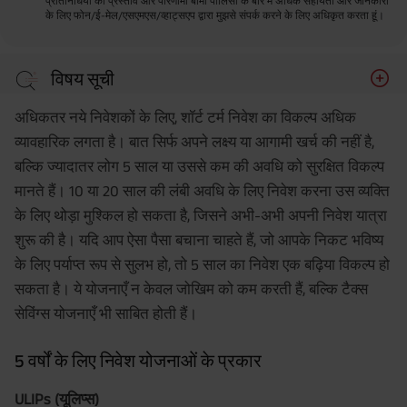
प्रतिनिधियों को प्रस्ताव और परिणामी बीमा पॉलिसी के बारे में अधिक सहायता और जानकारी
के लिए फोन/ई-मेल/एसएमएस/व्हाट्सएप द्वारा मुझसे संपर्क करने के लिए अधिकृत करता हूं।
विषय सूची
5 वर्षों के लिए निवेश योजनाओं के प्रकार
अधिकतर नये निवेशकों के लिए, शॉर्ट टर्म निवेश का विकल्प अधिक
सेविंग्स अकाउंट फिक्सड डिपॉज़िट
व्यावहारिक लगता है। बात सिर्फ अपने लक्ष्य या आगामी खर्च की नहीं है,
बल्कि ज्यादातर लोग 5 साल या उससे कम की अवधि को सुरक्षित विकल्प
5 साल की NSC (एनएससी)
मानते हैं। 10 या 20 साल की लंबी अवधि के लिए निवेश करना उस व्यक्ति
पोस्ट ऑफिस टाइम डिपॉज़िट (डाकघर सावधि जमा)
के लिए थोड़ा मुश्किल हो सकता है, जिसने अभी-अभी अपनी निवेश यात्रा
लिक्विड फंड
शुरू की है। यदि आप ऐसा पैसा बचाना चाहते हैं, जो आपके निकट भविष्य
आर्बिट्रेज फंड्स (मध्यस्थता निधि)
के लिए पर्याप्त रूप से सुलभ हो, तो 5 साल का निवेश एक बढ़िया विकल्प हो
सकता है। ये योजनाएँ न केवल जोखिम को कम करती हैं, बल्कि टैक्स
रेकरिंग डिपॉज़िट (आवर्ती जमा)
सेविंग्स योजनाएँ भी साबित होती हैं।
5 साल के लिए निवेश योजनाओं का लाभ
5 वर्षों के लिए निवेश योजना चुनते समय विचार करने लायक
5 वर्षों के लिए निवेश योजनाओं के प्रकार
फैक्टर्स
ULIPs (यूलिप्स)