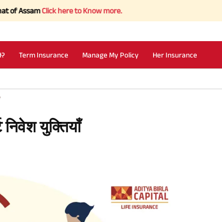
sam
Click here to Know more.
I?
Term Insurance
Manage My Policy
Her Insurance
निवेश युक्तियाँ