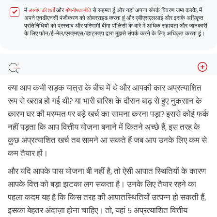
मैं
और
से सहमत हूं और यहां अपना संपर्क विवरण जमा करके, मैं
उपयोग की शर्तों
गोपनीयता नीति
अपने एनडीएनसी पंजीकरण को ओवरराइड करता हूं और एबीएसएलआई और इसके अधिकृत
प्रतिनिधियों को प्रस्ताव और परिणामी बीमा पॉलिसी के बारे में अधिक सहायता और जानकारी
के लिए फोन/ई-मेल/एसएमएस/व्हाट्सएप द्वारा मुझसे संपर्क करने के लिए अधिकृत करता हूं।
एक चिकित्सीय आपात स्थिति
क्या आप कभी सड़क यात्रा के बीच में थे और आपकी कार अप्रत्याशित
नौकरी छूटना
रूप से खराब हो गई थी? या भारी बारिश के दौरान बाढ़ से हुए नुकसान के
कारण घर की मरम्मत पर बड़े खर्च का सामना करना पड़ा? इससे कोई फर्क
परिवार में कमाने वाले सदस्य की मृत्यु
नहीं पड़ता कि आप वित्तीय योजना बनाने में कितने अच्छे हैं, इस तरह के
संपत्ति का बड़ा नुकसान
कुछ अप्रत्याशित खर्च तब सामने आ सकते हैं जब आप उनके लिए कम से
निवेश घाटा
कम तैयार हों।
निष्कर्ष
और यदि आपके पास योजना बी नहीं है, तो ऐसी आपात स्थितियों के कारण
अधिक बचत करने की आदत डालने में आपकी मदद करने के लिए 7
आपके वित्त को बड़ा झटका लग सकता है। उनके लिए तैयार रहने का
हैक्स
पहला कदम यह है कि किस तरह की आपातस्थितियाँ उत्पन्न हो सकती हैं,
क्या आप गारंटीड# बचत के साथ अपना भविष्य सुरक्षित करना चाहते
इसका बेहतर अंदाज़ा होना चाहिए। तो, यहां 5 अप्रत्याशित वित्तीय