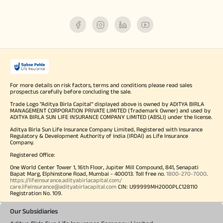
For more details on risk factors, terms and conditions please read sales
prospectus carefully before concluding the sale.
Trade Logo "Aditya Birla Capital" displayed above is owned by ADITYA BIRLA
MANAGEMENT CORPORATION PRIVATE LIMITED (Trademark Owner) and used by
ADITYA BIRLA SUN LIFE INSURANCE COMPANY LIMITED (ABSLI) under the license.
Aditya Birla Sun Life Insurance Company Limited, Registered with Insurance
Regulatory & Development Authority of India (IRDAI) as Life Insurance
Company.
Registered Office:
One World Center Tower 1, 16th Floor, Jupiter Mill Compound, 841, Senapati
Bapat Marg, Elphinstone Road, Mumbai - 400013. Toll free no.
1800-270-7000
.
https://lifeinsurance.adityabirlacapital.com/
care.lifeinsurance@adityabirlacapital.com
CIN: U99999MH2000PLC128110
Registration No. 109.
Our Subsidiaries