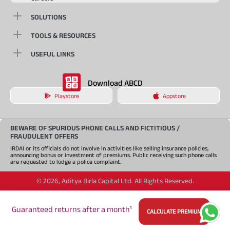
SOLUTIONS
TOOLS & RESOURCES
USEFUL LINKS
Download ABCD
Playstore
Appstore
BEWARE OF SPURIOUS PHONE CALLS AND FICTITIOUS /
FRAUDULENT OFFERS
IRDAI or its officials do not involve in activities like selling insurance policies,
announcing bonus or investment of premiums. Public receiving such phone calls
are requested to lodge a police complaint.
©
2026
,
Aditya Birla Capital Ltd. All Rights Reserved.
An Aditya Birla Group company
Guaranteed returns after a month
¹
CALCULATE PREMIUM