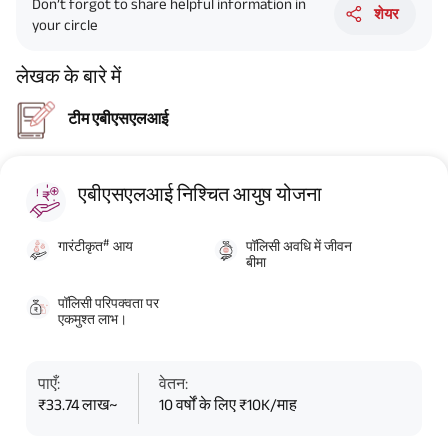
Don’t forgot to share helpful information in
शेयर
your circle
लेखक के बारे में
टीम एबीएसएलआई
एबीएसएलआई निश्चित आयुष योजना
#
गारंटीकृत
आय
पॉलिसी अवधि में जीवन
बीमा
पॉलिसी परिपक्वता पर
एकमुश्त लाभ।
पाएँ:
वेतन:
₹33.74 लाख~
10 वर्षों के लिए ₹10K/माह