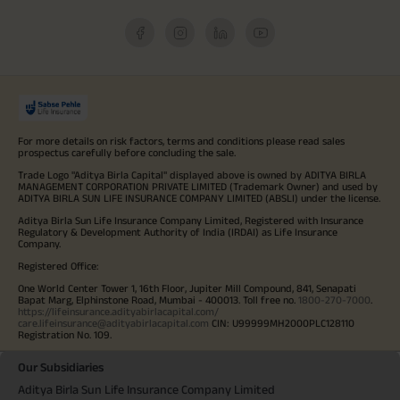
For more details on risk factors, terms and conditions please read sales
prospectus carefully before concluding the sale.
Trade Logo "Aditya Birla Capital" displayed above is owned by ADITYA BIRLA
MANAGEMENT CORPORATION PRIVATE LIMITED (Trademark Owner) and used by
ADITYA BIRLA SUN LIFE INSURANCE COMPANY LIMITED (ABSLI) under the license.
Aditya Birla Sun Life Insurance Company Limited, Registered with Insurance
Regulatory & Development Authority of India (IRDAI) as Life Insurance
Company.
Registered Office:
One World Center Tower 1, 16th Floor, Jupiter Mill Compound, 841, Senapati
Bapat Marg, Elphinstone Road, Mumbai - 400013. Toll free no.
1800-270-7000
.
https://lifeinsurance.adityabirlacapital.com/
care.lifeinsurance@adityabirlacapital.com
CIN: U99999MH2000PLC128110
Registration No. 109.
Our Subsidiaries
Aditya Birla Sun Life Insurance Company Limited