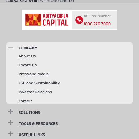
Aditya Birla Wellness Private Limited
Toll Free Number
1800 270 7000
COMPANY
About Us
Locate Us
Press and Media
CSR and Sustainability
Investor Relations
Careers
SOLUTIONS
TOOLS & RESOURCES
USEFUL LINKS