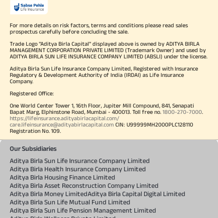
For more details on risk factors, terms and conditions please read sales
prospectus carefully before concluding the sale.
Trade Logo "Aditya Birla Capital" displayed above is owned by ADITYA BIRLA
MANAGEMENT CORPORATION PRIVATE LIMITED (Trademark Owner) and used by
ADITYA BIRLA SUN LIFE INSURANCE COMPANY LIMITED (ABSLI) under the license.
Aditya Birla Sun Life Insurance Company Limited, Registered with Insurance
Regulatory & Development Authority of India (IRDAI) as Life Insurance
Company.
Registered Office:
One World Center Tower 1, 16th Floor, Jupiter Mill Compound, 841, Senapati
Bapat Marg, Elphinstone Road, Mumbai - 400013. Toll free no.
1800-270-7000
.
https://lifeinsurance.adityabirlacapital.com/
care.lifeinsurance@adityabirlacapital.com
CIN: U99999MH2000PLC128110
Registration No. 109.
Our Subsidiaries
Aditya Birla Sun Life Insurance Company Limited
Aditya Birla Health Insurance Company Limited
Aditya Birla Housing Finance Limited
Aditya Birla Asset Reconstruction Company Limited
Aditya Birla Money Limited
Aditya Birla Capital Digital Limited
Aditya Birla Sun Life Mutual Fund Limited
Aditya Birla Sun Life Pension Management Limited