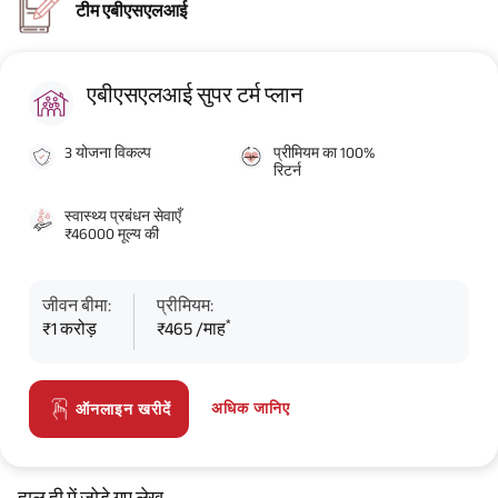
टीम एबीएसएलआई
एबीएसएलआई सुपर टर्म प्लान
3 योजना विकल्प
प्रीमियम का 100%
रिटर्न
स्वास्थ्य प्रबंधन सेवाएँ
₹46000 मूल्य की
जीवन बीमा:
प्रीमियम:
*
₹1 करोड़
₹465 /माह
अधिक जानिए
ऑनलाइन खरीदें
हाल ही में जोड़े गए लेख