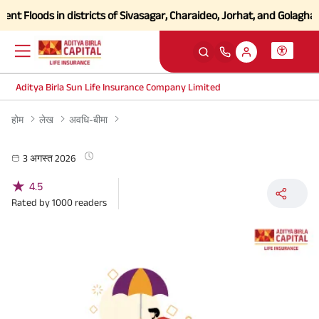
 Floods in districts of Sivasagar, Charaideo, Jorhat, and Golaghat o
Aditya Birla Sun Life Insurance Company Limited
होम
लेख
अवधि-बीमा
3 अगस्त 2026
★
4.5
Rated by
1000
readers