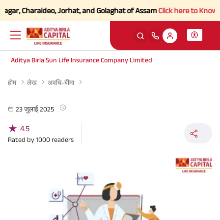
agar, Charaideo, Jorhat, and Golaghat of Assam
Click here to Know mor
Aditya Birla Sun Life Insurance Company Limited
होम
लेख
अवधि-बीमा
23 जुलाई 2025
★
4.5
Rated by
1000
readers