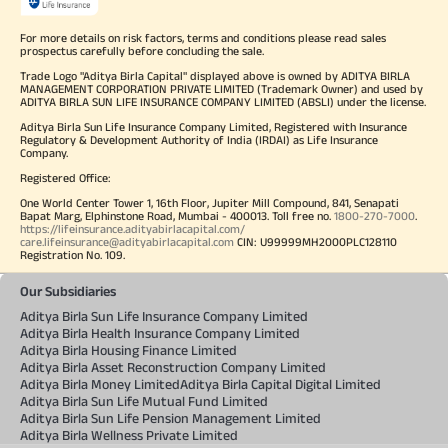
For more details on risk factors, terms and conditions please read sales
prospectus carefully before concluding the sale.
Trade Logo "Aditya Birla Capital" displayed above is owned by ADITYA BIRLA
MANAGEMENT CORPORATION PRIVATE LIMITED (Trademark Owner) and used by
ADITYA BIRLA SUN LIFE INSURANCE COMPANY LIMITED (ABSLI) under the license.
Aditya Birla Sun Life Insurance Company Limited, Registered with Insurance
Regulatory & Development Authority of India (IRDAI) as Life Insurance
Company.
Registered Office:
One World Center Tower 1, 16th Floor, Jupiter Mill Compound, 841, Senapati
Bapat Marg, Elphinstone Road, Mumbai - 400013. Toll free no.
1800-270-7000
.
https://lifeinsurance.adityabirlacapital.com/
care.lifeinsurance@adityabirlacapital.com
CIN: U99999MH2000PLC128110
Registration No. 109.
Our Subsidiaries
Aditya Birla Sun Life Insurance Company Limited
Aditya Birla Health Insurance Company Limited
Aditya Birla Housing Finance Limited
Aditya Birla Asset Reconstruction Company Limited
Aditya Birla Money Limited
Aditya Birla Capital Digital Limited
Aditya Birla Sun Life Mutual Fund Limited
Aditya Birla Sun Life Pension Management Limited
Aditya Birla Wellness Private Limited