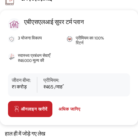
एबीएसएलआई सुपर टर्म प्लान
3 योजना विकल्प
प्रीमियम का 100%
रिटर्न
स्वास्थ्य प्रबंधन सेवाएँ
₹46000 मूल्य की
जीवन बीमा:
प्रीमियम:
*
₹1 करोड़
₹465 /माह
अधिक जानिए
ऑनलाइन खरीदें
हाल ही में जोड़े गए लेख