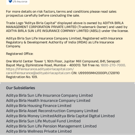
For more details on risk factors, terms and conditions please read sales
prospectus carefully before concluding the sale.
Trade Logo "Aditya Birla Capital" displayed above is owned by ADITYA BIRLA
MANAGEMENT CORPORATION PRIVATE LIMITED (Trademark Owner) and used by
ADITYA BIRLA SUN LIFE INSURANCE COMPANY LIMITED (ABSLI) under the license.
Aditya Birla Sun Life Insurance Company Limited, Registered with Insurance
Regulatory & Development Authority of India (IRDAI) as Life Insurance
Company.
Registered Office:
One World Center Tower 1, 16th Floor, Jupiter Mill Compound, 841, Senapati
Bapat Marg, Elphinstone Road, Mumbai - 400013. Toll free no.
1800-270-7000
.
https://lifeinsurance.adityabirlacapital.com/
care.lifeinsurance@adityabirlacapital.com
CIN: U99999MH2000PLC128110
Registration No. 109.
Our Subsidiaries
Aditya Birla Sun Life Insurance Company Limited
Aditya Birla Health Insurance Company Limited
Aditya Birla Housing Finance Limited
Aditya Birla Asset Reconstruction Company Limited
Aditya Birla Money Limited
Aditya Birla Capital Digital Limited
Aditya Birla Sun Life Mutual Fund Limited
Aditya Birla Sun Life Pension Management Limited
Aditya Birla Wellness Private Limited