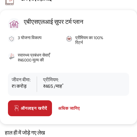
एबीएसएलआई सुपर टर्म प्लान
3 योजना विकल्प
प्रीमियम का 100%
रिटर्न
स्वास्थ्य प्रबंधन सेवाएँ
₹46000 मूल्य की
जीवन बीमा:
प्रीमियम:
*
₹1 करोड़
₹465 /माह
अधिक जानिए
ऑनलाइन खरीदें
हाल ही में जोड़े गए लेख