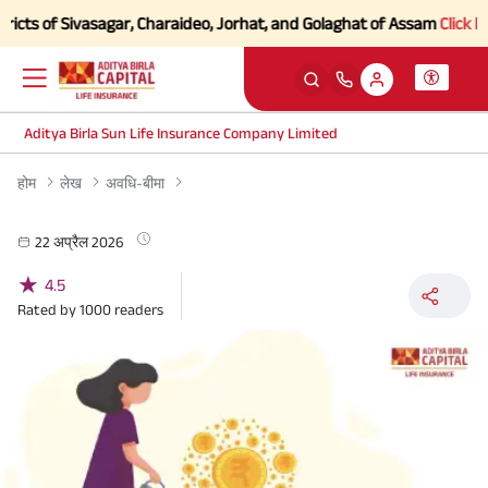
cts of Sivasagar, Charaideo, Jorhat, and Golaghat of Assam
Click here
Aditya Birla Sun Life Insurance Company Limited
होम
लेख
अवधि-बीमा
22 अप्रैल 2026
★
4.5
Rated by
1000
readers