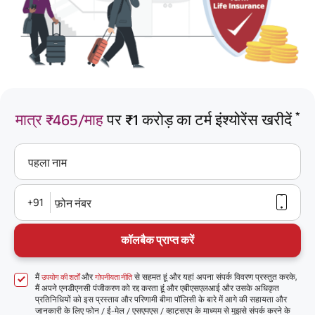
*
मात्र ₹465/माह
पर ₹1 करोड़ का टर्म इंश्योरेंस खरीदें
पहला नाम
+91
फ़ोन नंबर
कॉलबैक प्राप्त करें
मैं
और
से सहमत हूं और यहां अपना संपर्क विवरण प्रस्तुत करके,
उपयोग की शर्तों
गोपनीयता नीति
मैं अपने एनडीएनसी पंजीकरण को रद्द करता हूं और एबीएसएलआई और उसके अधिकृत
प्रतिनिधियों को इस प्रस्ताव और परिणामी बीमा पॉलिसी के बारे में आगे की सहायता और
जानकारी के लिए फोन / ई-मेल / एसएमएस / व्हाट्सएप के माध्यम से मुझसे संपर्क करने के