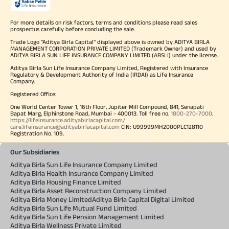
For more details on risk factors, terms and conditions please read sales
prospectus carefully before concluding the sale.
Trade Logo "Aditya Birla Capital" displayed above is owned by ADITYA BIRLA
MANAGEMENT CORPORATION PRIVATE LIMITED (Trademark Owner) and used by
ADITYA BIRLA SUN LIFE INSURANCE COMPANY LIMITED (ABSLI) under the license.
Aditya Birla Sun Life Insurance Company Limited, Registered with Insurance
Regulatory & Development Authority of India (IRDAI) as Life Insurance
Company.
Registered Office:
One World Center Tower 1, 16th Floor, Jupiter Mill Compound, 841, Senapati
Bapat Marg, Elphinstone Road, Mumbai - 400013. Toll free no.
1800-270-7000
.
https://lifeinsurance.adityabirlacapital.com/
care.lifeinsurance@adityabirlacapital.com
CIN: U99999MH2000PLC128110
Registration No. 109.
Our Subsidiaries
Aditya Birla Sun Life Insurance Company Limited
Aditya Birla Health Insurance Company Limited
Aditya Birla Housing Finance Limited
Aditya Birla Asset Reconstruction Company Limited
Aditya Birla Money Limited
Aditya Birla Capital Digital Limited
Aditya Birla Sun Life Mutual Fund Limited
Aditya Birla Sun Life Pension Management Limited
Aditya Birla Wellness Private Limited