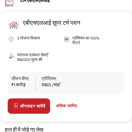
टीम एबीएसएलआई
एबीएसएलआई सुपर टर्म प्लान
3 योजना विकल्प
प्रीमियम का 100%
रिटर्न
स्वास्थ्य प्रबंधन सेवाएँ
₹46000 मूल्य की
जीवन बीमा:
प्रीमियम:
*
₹1 करोड़
₹465 /माह
अधिक जानिए
ऑनलाइन खरीदें
हाल ही में जोड़े गए लेख