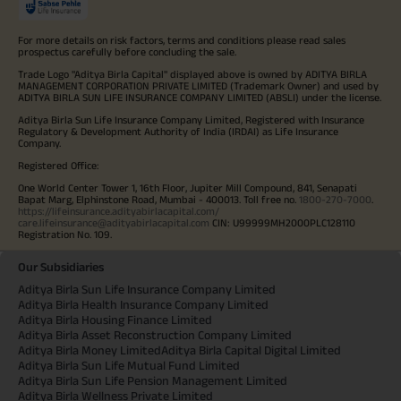
For more details on risk factors, terms and conditions please read sales
prospectus carefully before concluding the sale.
Trade Logo "Aditya Birla Capital" displayed above is owned by ADITYA BIRLA
MANAGEMENT CORPORATION PRIVATE LIMITED (Trademark Owner) and used by
ADITYA BIRLA SUN LIFE INSURANCE COMPANY LIMITED (ABSLI) under the license.
Aditya Birla Sun Life Insurance Company Limited, Registered with Insurance
Regulatory & Development Authority of India (IRDAI) as Life Insurance
Company.
Registered Office:
One World Center Tower 1, 16th Floor, Jupiter Mill Compound, 841, Senapati
Bapat Marg, Elphinstone Road, Mumbai - 400013. Toll free no.
1800-270-7000
.
https://lifeinsurance.adityabirlacapital.com/
care.lifeinsurance@adityabirlacapital.com
CIN: U99999MH2000PLC128110
Registration No. 109.
Our Subsidiaries
Aditya Birla Sun Life Insurance Company Limited
Aditya Birla Health Insurance Company Limited
Aditya Birla Housing Finance Limited
Aditya Birla Asset Reconstruction Company Limited
Aditya Birla Money Limited
Aditya Birla Capital Digital Limited
Aditya Birla Sun Life Mutual Fund Limited
Aditya Birla Sun Life Pension Management Limited
Aditya Birla Wellness Private Limited