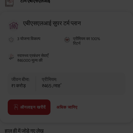
टीम एबीएसएलआई
एबीएसएलआई सुपर टर्म प्लान
3 योजना विकल्प
प्रीमियम का 100%
रिटर्न
स्वास्थ्य प्रबंधन सेवाएँ
₹46000 मूल्य की
जीवन बीमा:
प्रीमियम:
*
₹1 करोड़
₹465 /माह
अधिक जानिए
ऑनलाइन खरीदें
हाल ही में जोड़े गए लेख