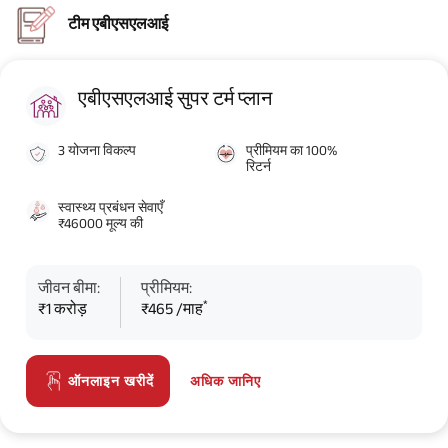
टीम एबीएसएलआई
एबीएसएलआई सुपर टर्म प्लान
3 योजना विकल्प
प्रीमियम का 100%
रिटर्न
स्वास्थ्य प्रबंधन सेवाएँ
₹46000 मूल्य की
जीवन बीमा:
प्रीमियम:
*
₹1 करोड़
₹465 /माह
अधिक जानिए
ऑनलाइन खरीदें