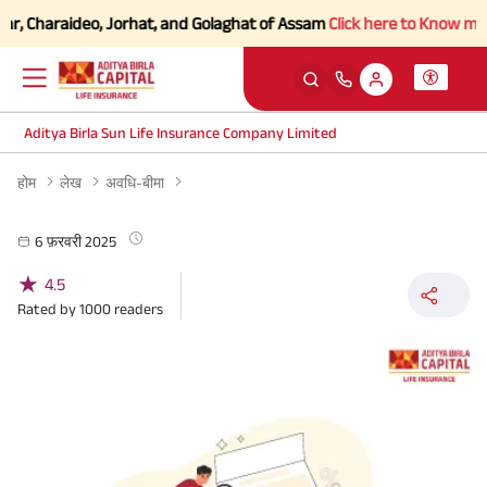
, Charaideo, Jorhat, and Golaghat of Assam
Click here to Know more.
Aditya Birla Sun Life Insurance Company Limited
होम
लेख
अवधि-बीमा
6 फ़रवरी 2025
★
4.5
Rated by
1000
readers