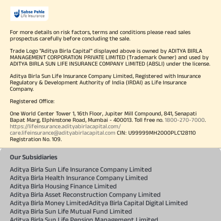
For more details on risk factors, terms and conditions please read sales
prospectus carefully before concluding the sale.
Trade Logo "Aditya Birla Capital" displayed above is owned by ADITYA BIRLA
MANAGEMENT CORPORATION PRIVATE LIMITED (Trademark Owner) and used by
ADITYA BIRLA SUN LIFE INSURANCE COMPANY LIMITED (ABSLI) under the license.
Aditya Birla Sun Life Insurance Company Limited, Registered with Insurance
Regulatory & Development Authority of India (IRDAI) as Life Insurance
Company.
Registered Office:
One World Center Tower 1, 16th Floor, Jupiter Mill Compound, 841, Senapati
Bapat Marg, Elphinstone Road, Mumbai - 400013. Toll free no.
1800-270-7000
.
https://lifeinsurance.adityabirlacapital.com/
care.lifeinsurance@adityabirlacapital.com
CIN: U99999MH2000PLC128110
Registration No. 109.
Our Subsidiaries
Aditya Birla Sun Life Insurance Company Limited
Aditya Birla Health Insurance Company Limited
Aditya Birla Housing Finance Limited
Aditya Birla Asset Reconstruction Company Limited
Aditya Birla Money Limited
Aditya Birla Capital Digital Limited
Aditya Birla Sun Life Mutual Fund Limited
Aditya Birla Sun Life Pension Management Limited