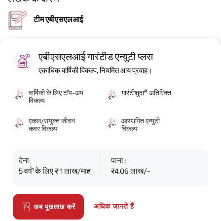
टीम एबीएसएलआई
एबीएसएलआई गारंटीड एन्युटी प्लस
एकाधिक वार्षिकी विकल्प, नियमित आय प्रवाह।
#
वार्षिकी के लिए टॉप-अप
गारंटीशुदा
अतिरिक्त
विकल्प
एकल/संयुक्त जीवन
आस्थगित एन्युटी
कवर विकल्प
विकल्प
देना:
पाना :
5 वर्ष¹ के लिए ₹ 1 लाख/माह
₹4.06 लाख/-
अधिक जानते हैं
अब पूछताछ करें