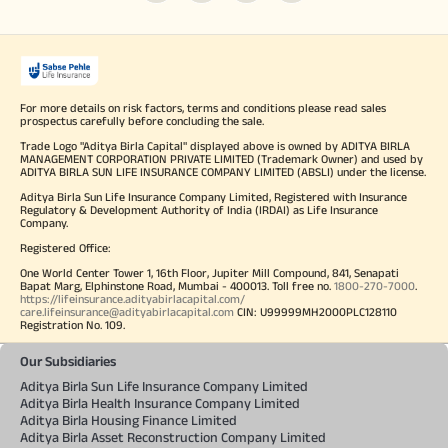
For more details on risk factors, terms and conditions please read sales
prospectus carefully before concluding the sale.
Trade Logo "Aditya Birla Capital" displayed above is owned by ADITYA BIRLA
MANAGEMENT CORPORATION PRIVATE LIMITED (Trademark Owner) and used by
ADITYA BIRLA SUN LIFE INSURANCE COMPANY LIMITED (ABSLI) under the license.
Aditya Birla Sun Life Insurance Company Limited, Registered with Insurance
Regulatory & Development Authority of India (IRDAI) as Life Insurance
Company.
Registered Office:
One World Center Tower 1, 16th Floor, Jupiter Mill Compound, 841, Senapati
Bapat Marg, Elphinstone Road, Mumbai - 400013. Toll free no.
1800-270-7000
.
https://lifeinsurance.adityabirlacapital.com/
care.lifeinsurance@adityabirlacapital.com
CIN: U99999MH2000PLC128110
Registration No. 109.
Our Subsidiaries
Aditya Birla Sun Life Insurance Company Limited
Aditya Birla Health Insurance Company Limited
Aditya Birla Housing Finance Limited
Aditya Birla Asset Reconstruction Company Limited