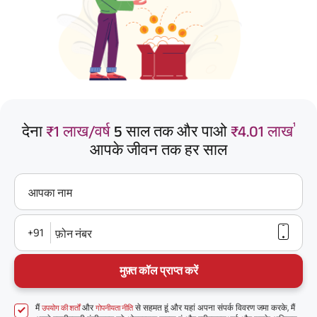
¹
देना
₹1 लाख/वर्ष
5 साल तक और पाओ
₹4.01 लाख
आपके जीवन तक हर साल
आपका नाम
+91
फ़ोन नंबर
मुफ़्त कॉल प्राप्त करें
मैं
और
से सहमत हूं और यहां अपना संपर्क विवरण जमा करके, मैं
उपयोग की शर्तों
गोपनीयता नीति