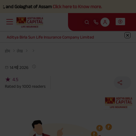
, and Golaghat of Assam
Click here to Know more.
Aditya Birla Sun Life Insurance Company Limited
होम
लेख
14 मई 2026
★
4.5
Rated by
1000
readers