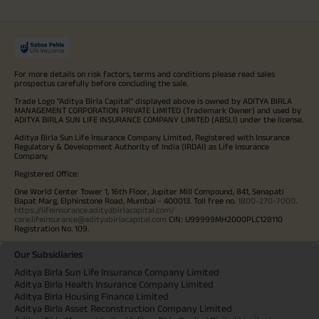
For more details on risk factors, terms and conditions please read sales
prospectus carefully before concluding the sale.
Trade Logo "Aditya Birla Capital" displayed above is owned by ADITYA BIRLA
MANAGEMENT CORPORATION PRIVATE LIMITED (Trademark Owner) and used by
ADITYA BIRLA SUN LIFE INSURANCE COMPANY LIMITED (ABSLI) under the license.
Aditya Birla Sun Life Insurance Company Limited, Registered with Insurance
Regulatory & Development Authority of India (IRDAI) as Life Insurance
Company.
Registered Office:
One World Center Tower 1, 16th Floor, Jupiter Mill Compound, 841, Senapati
Bapat Marg, Elphinstone Road, Mumbai - 400013. Toll free no.
1800-270-7000
.
https://lifeinsurance.adityabirlacapital.com/
care.lifeinsurance@adityabirlacapital.com
CIN: U99999MH2000PLC128110
Registration No. 109.
Our Subsidiaries
Aditya Birla Sun Life Insurance Company Limited
Aditya Birla Health Insurance Company Limited
Aditya Birla Housing Finance Limited
Aditya Birla Asset Reconstruction Company Limited