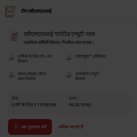
टीम एबीएसएलआई
एबीएसएलआई गारंटीड एन्युटी प्लस
एकाधिक वार्षिकी विकल्प, नियमित आय प्रवाह।
#
वार्षिकी के लिए टॉप-अप
गारंटीशुदा
अतिरिक्त
विकल्प
एकल/संयुक्त जीवन
आस्थगित एन्युटी
कवर विकल्प
विकल्प
देना:
पाना :
5 वर्ष¹ के लिए ₹ 1 लाख/माह
₹4.06 लाख/-
अधिक जानते हैं
अब पूछताछ करें