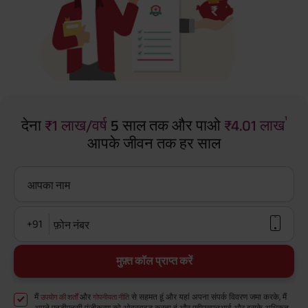
¹
देना
₹1 लाख/वर्ष
5 साल तक और पाओ
₹4.01 लाख
आपके जीवन तक हर साल
आपका नाम
+91
फ़ोन नंबर
मुफ़्त कॉल प्राप्त करें
मैं
और
से सहमत हूं और यहां अपना संपर्क विवरण जमा करके, मैं
उपयोग की शर्तों
गोपनीयता नीति
अपने एनडीएनसी पंजीकरण को ओवरराइड करता हूं और एबीएसएलआई और इसके अधिकृत