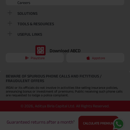
Careers
SOLUTIONS
TOOLS & RESOURCES
USEFUL LINKS
Download ABCD
Playstore
Appstore
BEWARE OF SPURIOUS PHONE CALLS AND FICTITIOUS /
FRAUDULENT OFFERS
IRDAI or its officials do not involve in activities like selling insurance policies,
announcing bonus or investment of premiums. Public receiving such phone calls
are requested to lodge a police complaint.
©
2026
,
Aditya Birla Capital Ltd. All Rights Reserved.
An Aditya Birla Group company
Guaranteed returns after a month
¹
CALCULATE PREMIUM