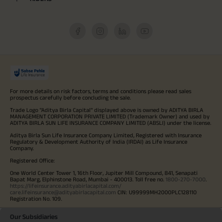
For more details on risk factors, terms and conditions please read sales
prospectus carefully before concluding the sale.
Trade Logo "Aditya Birla Capital" displayed above is owned by ADITYA BIRLA
MANAGEMENT CORPORATION PRIVATE LIMITED (Trademark Owner) and used by
ADITYA BIRLA SUN LIFE INSURANCE COMPANY LIMITED (ABSLI) under the license.
Aditya Birla Sun Life Insurance Company Limited, Registered with Insurance
Regulatory & Development Authority of India (IRDAI) as Life Insurance
Company.
Registered Office:
One World Center Tower 1, 16th Floor, Jupiter Mill Compound, 841, Senapati
Bapat Marg, Elphinstone Road, Mumbai - 400013. Toll free no.
1800-270-7000
.
https://lifeinsurance.adityabirlacapital.com/
care.lifeinsurance@adityabirlacapital.com
CIN: U99999MH2000PLC128110
Registration No. 109.
Our Subsidiaries