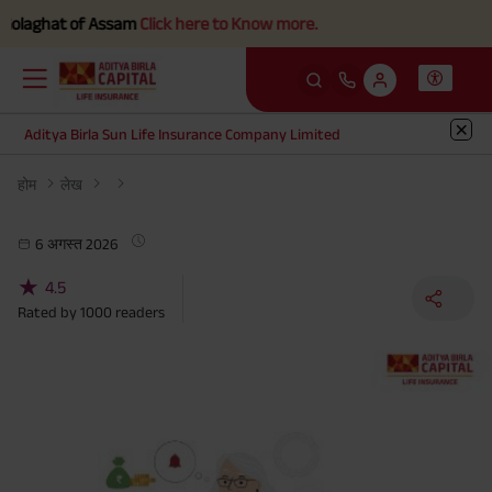
olaghat of Assam
Click here to Know more.
Aditya Birla Sun Life Insurance Company Limited
होम
लेख
6 अगस्त 2026
★
4.5
Rated by
1000
readers