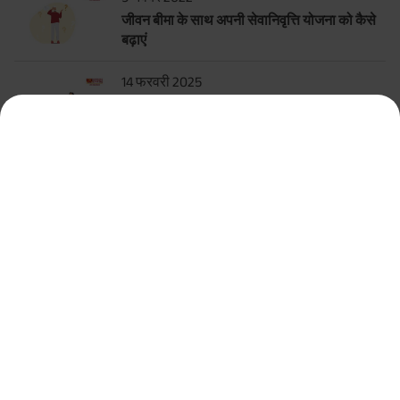
जीवन बीमा के साथ अपनी सेवानिवृत्ति योजना को कैसे
बढ़ाएं
14 फरवरी 2025
सेवानिवृत्ति योजना कैलकुलेटर के बारे में सब कुछ
सर्वाधिक लोकप्रिय कैलकुलेटर
टर्म इन्शुरन्स कैलकुलेटर
एचएलवी कैलकुलेटर
ग्रेच्युटी कैलकुलेटर
एमआईएस कैलकुलेटर