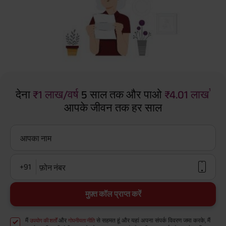
¹
देना
₹1 लाख/वर्ष
5 साल तक और पाओ
₹4.01 लाख
आपके जीवन तक हर साल
आपका नाम
+91
फ़ोन नंबर
मुफ़्त कॉल प्राप्त करें
मैं
और
से सहमत हूं और यहां अपना संपर्क विवरण जमा करके, मैं
उपयोग की शर्तों
गोपनीयता नीति