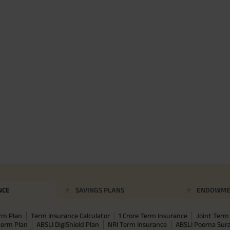
NCE
SAVINGS PLANS
ENDOWME
rm Plan
Term Insurance Calculator
1 Crore Term Insurance
Joint Term 
term Plan
ABSLI DigiShield Plan
NRI Term Insurance
ABSLI Poorna Su