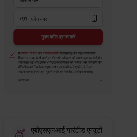
आपका नाम
+91
फ़ोन नंबर
मुफ़्त कॉल प्राप्त करें
मैं
उपयोग की शर्तों
और
गोपनीयता नीति
से सहमत हूं और यहां अपना संपर्क
विवरण जमा करके, मैं अपने एनडीएनसी पंजीकरण को ओवरराइड करता हूं और
एबीएसएलआई और इसके अधिकृत प्रतिनिधियों को प्रस्ताव और परिणामी बीमा
पॉलिसी के बारे में अधिक सहायता और जानकारी के लिए फोन/ई-मेल/
एसएमएस/व्हाट्सएप द्वारा मुझसे संपर्क करने के लिए अधिकृत करता हूं।
अस्वीकरण
एबीएसएलआई गारंटीड एन्युटी