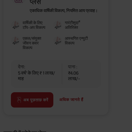
प्लस
एकाधिक वार्षिकी विकल्प, नियमित आय प्रवाह।
#
वार्षिकी के लिए
गारंटीशुदा
टॉप-अप विकल्प
अतिरिक्त
एकल/संयुक्त
आस्थगित एन्युटी
जीवन कवर
विकल्प
विकल्प
देना:
पाना :
5 वर्ष¹ के लिए ₹ 1 लाख/
₹4.06
माह
लाख/-
अधिक जानते हैं
अब पूछताछ करें