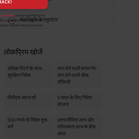
BACK!
vacy Policy
and by submitting my
सेवानिवृत्ति कैलकुलेटर
DNC registration and authorize
ives to contact me by phone/e-
tance and information about this
y.
n (UIN No 109N137V12) is a non-
ings life insurance plan.
लोकप्रिय खोजें
ly in Advance payout frequency is
 policy. Annually in Advance
*
n "Annual" premium payment mode.
 Aayush Plan with Level Income +
अधिक रिटर्न के साथ
भाग लेने वाली बनाम गैर-
m payment term 10 yrs , policy
सुरक्षित निवेश
भाग लेने वाली बीमा
 Term Income, Sum Assured 7
erment Period 0 years.
पॉलिसी
usive of GST.). Annual Income of ₹
ity Benefit (₹20,00,000)= ₹
पीपीएफ ब्याज दरें
5 साल के लिए निवेश
योजना
500 रुपये से निवेश शुरू
उत्तरजीविता लाभ और
करें
परिपक्वता लाभ के बीच
अंतर