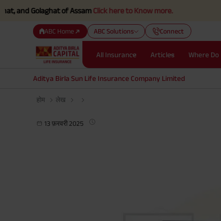
d Golaghat of Assam
Click here to Know more.
ABC Home
ABC Solutions
Connect
All Insurance
Articles
Where Do 
Aditya Birla Sun Life Insurance Company Limited
होम
लेख
13 फ़रवरी 2025