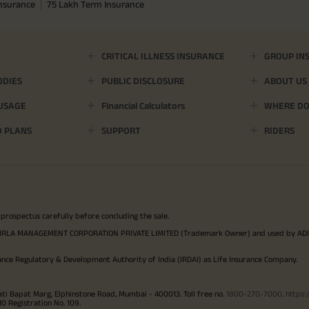
Insurance
75 Lakh Term Insurance
CRITICAL ILLNESS INSURANCE
GROUP IN
ODIES
PUBLIC DISCLOSURE
ABOUT US
 USAGE
Financial Calculators
WHERE DO 
D PLANS
SUPPORT
RIDERS
 prospectus carefully before concluding the sale.
TYA BIRLA MANAGEMENT CORPORATION PRIVATE LIMITED (Trademark Owner) and used by AD
ance Regulatory & Development Authority of India (IRDAI) as Life Insurance Company.
ati Bapat Marg, Elphinstone Road, Mumbai - 400013. Toll free no.
1800-270-7000
.
https:
Registration No. 109.