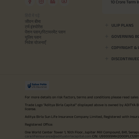
10 Crore Term 
हिंदी में पढ़ें
जीवन बीमा
ULIP PLANS
टर्म इंश्योरेंस
पेंशन प्लान/रिटायरमेंट प्लान
GOVERNING B
यूलिप प्लान
निवेश योजनाएँ
COPYRIGHT &
DISCONTINUE
For more details on risk factors, terms and conditions please read sales
Trade Logo "Aditya Birla Capital" displayed above is owned by ADI
license.
Aditya Birla Sun Life Insurance Company Limited, Registered with Insur
Registered Office:
One World Center Tower 1, 16th Floor, Jupiter Mill Compound, 841, Senap
care.lifeinsurance@adityabirlacapital.com
CIN: U99999MH2000PLC128110 