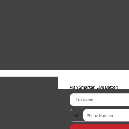
Plan Smarter, Live Better!
Full Name
+91
Phone Number