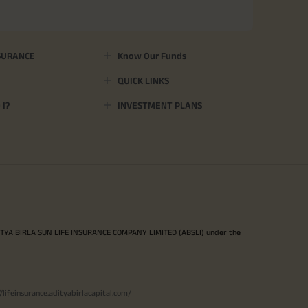
SURANCE
Know Our Funds
QUICK LINKS
I?
INVESTMENT PLANS
ITYA BIRLA SUN LIFE INSURANCE COMPANY LIMITED (ABSLI) under the
//lifeinsurance.adityabirlacapital.com/