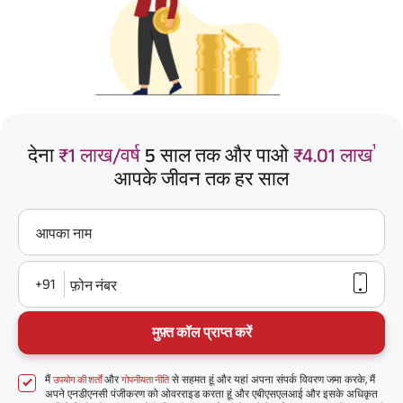
¹
देना
₹1 लाख/वर्ष
5 साल तक और पाओ
₹4.01 लाख
आपके जीवन तक हर साल
आपका नाम
+91
फ़ोन नंबर
मुफ़्त कॉल प्राप्त करें
मैं
और
से सहमत हूं और यहां अपना संपर्क विवरण जमा करके, मैं
उपयोग की शर्तों
गोपनीयता नीति
अपने एनडीएनसी पंजीकरण को ओवरराइड करता हूं और एबीएसएलआई और इसके अधिकृत