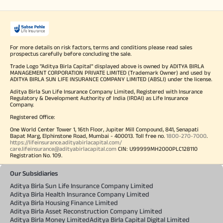
For more details on risk factors, terms and conditions please read sales
prospectus carefully before concluding the sale.
Trade Logo "Aditya Birla Capital" displayed above is owned by ADITYA BIRLA
MANAGEMENT CORPORATION PRIVATE LIMITED (Trademark Owner) and used by
ADITYA BIRLA SUN LIFE INSURANCE COMPANY LIMITED (ABSLI) under the license.
Aditya Birla Sun Life Insurance Company Limited, Registered with Insurance
Regulatory & Development Authority of India (IRDAI) as Life Insurance
Company.
Registered Office:
One World Center Tower 1, 16th Floor, Jupiter Mill Compound, 841, Senapati
Bapat Marg, Elphinstone Road, Mumbai - 400013. Toll free no.
1800-270-7000
.
https://lifeinsurance.adityabirlacapital.com/
care.lifeinsurance@adityabirlacapital.com
CIN: U99999MH2000PLC128110
Registration No. 109.
Our Subsidiaries
Aditya Birla Sun Life Insurance Company Limited
Aditya Birla Health Insurance Company Limited
Aditya Birla Housing Finance Limited
Aditya Birla Asset Reconstruction Company Limited
Aditya Birla Money Limited
Aditya Birla Capital Digital Limited