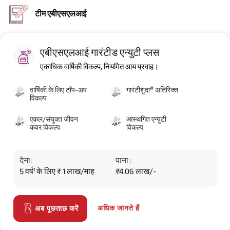
टीम एबीएसएलआई
एबीएसएलआई गारंटीड एन्युटी प्लस
एकाधिक वार्षिकी विकल्प, नियमित आय प्रवाह।
#
वार्षिकी के लिए टॉप-अप
गारंटीशुदा
अतिरिक्त
विकल्प
एकल/संयुक्त जीवन
आस्थगित एन्युटी
कवर विकल्प
विकल्प
देना:
पाना :
5 वर्ष¹ के लिए ₹ 1 लाख/माह
₹4.06 लाख/-
अधिक जानते हैं
अब पूछताछ करें