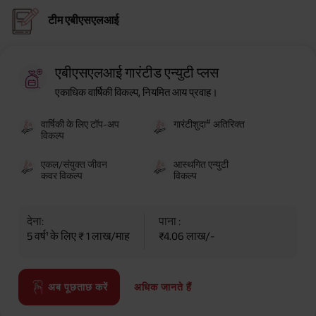
टीम एबीएसएलआई
एबीएसएलआई गारंटीड एन्युटी प्लस
एकाधिक वार्षिकी विकल्प, नियमित आय प्रवाह।
#
वार्षिकी के लिए टॉप-अप
गारंटीशुदा
अतिरिक्त
विकल्प
एकल/संयुक्त जीवन
आस्थगित एन्युटी
कवर विकल्प
विकल्प
देना:
पाना :
5 वर्ष¹ के लिए ₹ 1 लाख/माह
₹4.06 लाख/-
अधिक जानते हैं
अब पूछताछ करें