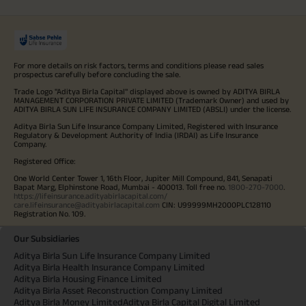
For more details on risk factors, terms and conditions please read sales
prospectus carefully before concluding the sale.
Trade Logo "Aditya Birla Capital" displayed above is owned by ADITYA BIRLA
MANAGEMENT CORPORATION PRIVATE LIMITED (Trademark Owner) and used by
ADITYA BIRLA SUN LIFE INSURANCE COMPANY LIMITED (ABSLI) under the license.
Aditya Birla Sun Life Insurance Company Limited, Registered with Insurance
Regulatory & Development Authority of India (IRDAI) as Life Insurance
Company.
Registered Office:
One World Center Tower 1, 16th Floor, Jupiter Mill Compound, 841, Senapati
Bapat Marg, Elphinstone Road, Mumbai - 400013. Toll free no.
1800-270-7000
.
https://lifeinsurance.adityabirlacapital.com/
care.lifeinsurance@adityabirlacapital.com
CIN: U99999MH2000PLC128110
Registration No. 109.
Our Subsidiaries
Aditya Birla Sun Life Insurance Company Limited
Aditya Birla Health Insurance Company Limited
Aditya Birla Housing Finance Limited
Aditya Birla Asset Reconstruction Company Limited
Aditya Birla Money Limited
Aditya Birla Capital Digital Limited