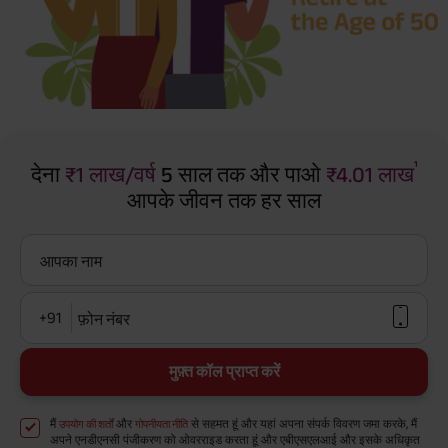
¹
देना
₹1 लाख/वर्ष
5 साल तक और पाओ
₹4.01 लाख
आपके जीवन तक हर साल
आपका नाम
+91
फ़ोन नंबर
मुफ़्त कॉल प्राप्त करें
मैं
और
से सहमत हूं और यहां अपना संपर्क विवरण जमा करके, मैं
उपयोग की शर्तों
गोपनीयता नीति
अपने एनडीएनसी पंजीकरण को ओवरराइड करता हूं और एबीएसएलआई और इसके अधिकृत