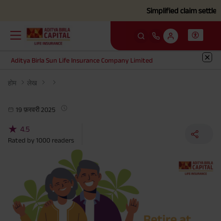
Simplified claim settlement
Aditya Birla Sun Life Insurance Company Limited
होम
लेख
19 फ़रवरी 2025
★
4.5
Rated by
1000
readers