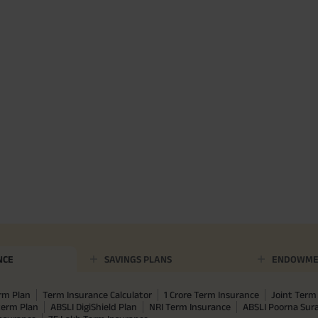
NCE
SAVINGS PLANS
ENDOWME
rm Plan
Term Insurance Calculator
1 Crore Term Insurance
Joint Term 
term Plan
ABSLI DigiShield Plan
NRI Term Insurance
ABSLI Poorna Su