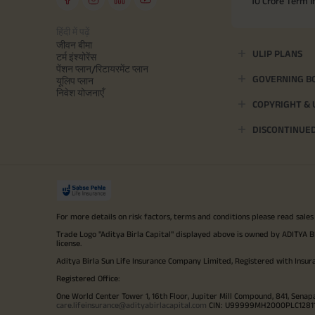
10 Crore Term 
हिंदी में पढ़ें
जीवन बीमा
ULIP PLANS
टर्म इंश्योरेंस
पेंशन प्लान/रिटायरमेंट प्लान
GOVERNING B
यूलिप प्लान
निवेश योजनाएँ
COPYRIGHT &
DISCONTINUE
For more details on risk factors, terms and conditions please read sales
Trade Logo "Aditya Birla Capital" displayed above is owned by ADI
license.
Aditya Birla Sun Life Insurance Company Limited, Registered with Insur
Registered Office:
One World Center Tower 1, 16th Floor, Jupiter Mill Compound, 841, Senap
care.lifeinsurance@adityabirlacapital.com
CIN: U99999MH2000PLC128110 