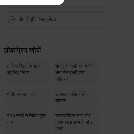
 Aayush Plan with Level Income +
m payment term 10 yrs , policy
 Term Income, Sum Assured 7
erment Period 0 years.
सेवानिवृत्ति कैलकुलेटर
usive of GST.). Annual Income of ₹
ity Benefit (₹20,00,000)= ₹
लोकप्रिय खोजें
अधिक रिटर्न के साथ
भाग लेने वाली बनाम गैर-
सुरक्षित निवेश
भाग लेने वाली बीमा
पॉलिसी
पीपीएफ ब्याज दरें
5 साल के लिए निवेश
योजना
500 रुपये से निवेश शुरू
उत्तरजीविता लाभ और
करें
परिपक्वता लाभ के बीच
अंतर