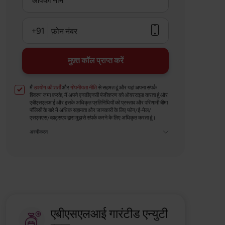
आपका नाम
+91
फ़ोन नंबर
मुफ़्त कॉल प्राप्त करें
मैं
उपयोग की शर्तों
और
गोपनीयता नीति
से सहमत हूं और यहां अपना संपर्क
विवरण जमा करके, मैं अपने एनडीएनसी पंजीकरण को ओवरराइड करता हूं और
एबीएसएलआई और इसके अधिकृत प्रतिनिधियों को प्रस्ताव और परिणामी बीमा
पॉलिसी के बारे में अधिक सहायता और जानकारी के लिए फोन/ई-मेल/
एसएमएस/व्हाट्सएप द्वारा मुझसे संपर्क करने के लिए अधिकृत करता हूं।
अस्वीकरण
एबीएसएलआई गारंटीड एन्युटी