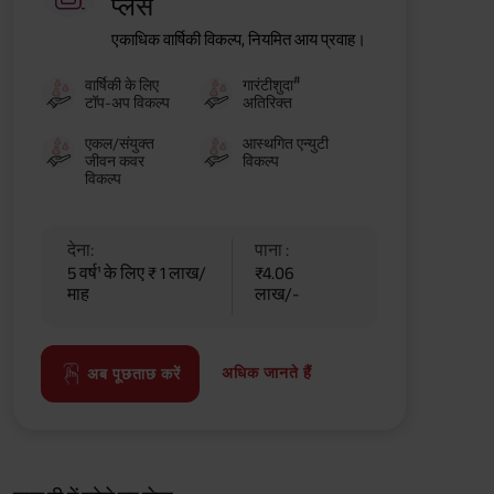
प्लस
एकाधिक वार्षिकी विकल्प, नियमित आय प्रवाह।
#
वार्षिकी के लिए
गारंटीशुदा
टॉप-अप विकल्प
अतिरिक्त
एकल/संयुक्त
आस्थगित एन्युटी
जीवन कवर
विकल्प
विकल्प
देना:
पाना :
5 वर्ष¹ के लिए ₹ 1 लाख/
₹4.06
माह
लाख/-
अधिक जानते हैं
अब पूछताछ करें