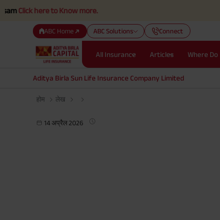
ck here to Know more.
ABC Home
ABC Solutions
Connect
All Insurance
Articles
Where Do 
Aditya Birla Sun Life Insurance Company Limited
होम
लेख
14 अप्रैल 2026