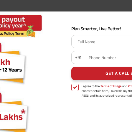
Plan Smarter, Live Better!
Full Name
+91
Phone Number
GET A CALL 
I agree to the
Terms of Usage
and
Pri
contact details here, I override my N
ABSLI and its authorized representat
mail/SMS/WhatsApp for further assis
proposal and resulting insurance polic
Disclaimer
: ABSLI Nishchit Aayush Pla
linked non-participating individual sav
^ Provided 0 year deferment & Annual
chosen at the time of inception of the
payout frequency is only available i