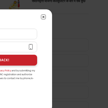
सेवानिवृत्ति योजना कैलकुलेटर के बारे में सब कुछ
सर्वाधिक लोकप्रिय कैलकुलेटर
टर्म इन्शुरन्स कैलकुलेटर
BACK!
एचएलवी कैलकुलेटर
vacy Policy
and by submitting my
DNC registration and authorize
ग्रेच्युटी कैलकुलेटर
ives to contact me by phone/e-
tance and information about this
y.
n (UIN No 109N137V12) is a non-
एमआईएस कैलकुलेटर
ings life insurance plan.
ly in Advance payout frequency is
 policy. Annually in Advance
*
n "Annual" premium payment mode.
ईपीएफ कैलकुलेटर