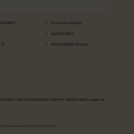
SURANCE
Know Our Funds
QUICK LINKS
I?
INVESTMENT PLANS
ITYA BIRLA SUN LIFE INSURANCE COMPANY LIMITED (ABSLI) under the
//lifeinsurance.adityabirlacapital.com/