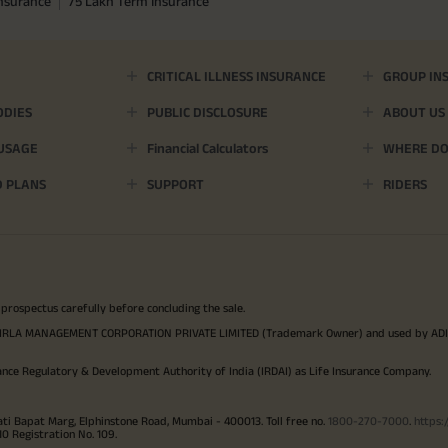
Insurance
75 Lakh Term Insurance
CRITICAL ILLNESS INSURANCE
GROUP IN
ODIES
PUBLIC DISCLOSURE
ABOUT US
 USAGE
Financial Calculators
WHERE DO 
D PLANS
SUPPORT
RIDERS
 prospectus carefully before concluding the sale.
TYA BIRLA MANAGEMENT CORPORATION PRIVATE LIMITED (Trademark Owner) and used by AD
ance Regulatory & Development Authority of India (IRDAI) as Life Insurance Company.
ati Bapat Marg, Elphinstone Road, Mumbai - 400013. Toll free no.
1800-270-7000
.
https:
Registration No. 109.