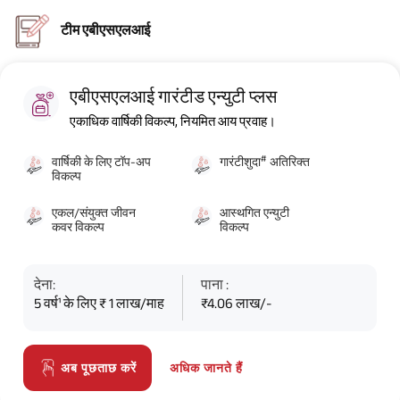
टीम एबीएसएलआई
एबीएसएलआई गारंटीड एन्युटी प्लस
एकाधिक वार्षिकी विकल्प, नियमित आय प्रवाह।
#
वार्षिकी के लिए टॉप-अप
गारंटीशुदा
अतिरिक्त
विकल्प
एकल/संयुक्त जीवन
आस्थगित एन्युटी
कवर विकल्प
विकल्प
देना:
पाना :
5 वर्ष¹ के लिए ₹ 1 लाख/माह
₹4.06 लाख/-
अधिक जानते हैं
अब पूछताछ करें