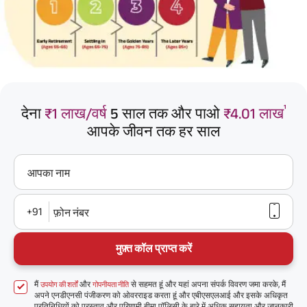
¹
देना
₹1 लाख/वर्ष
5 साल तक और पाओ
₹4.01 लाख
आपके जीवन तक हर साल
आपका नाम
+91
फ़ोन नंबर
मुफ़्त कॉल प्राप्त करें
मैं
और
से सहमत हूं और यहां अपना संपर्क विवरण जमा करके, मैं
उपयोग की शर्तों
गोपनीयता नीति
अपने एनडीएनसी पंजीकरण को ओवरराइड करता हूं और एबीएसएलआई और इसके अधिकृत
प्रतिनिधियों को प्रस्ताव और परिणामी बीमा पॉलिसी के बारे में अधिक सहायता और जानकारी