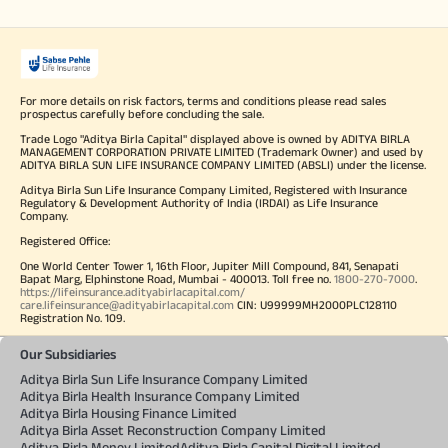
For more details on risk factors, terms and conditions please read sales
prospectus carefully before concluding the sale.
Trade Logo "Aditya Birla Capital" displayed above is owned by ADITYA BIRLA
MANAGEMENT CORPORATION PRIVATE LIMITED (Trademark Owner) and used by
ADITYA BIRLA SUN LIFE INSURANCE COMPANY LIMITED (ABSLI) under the license.
Aditya Birla Sun Life Insurance Company Limited, Registered with Insurance
Regulatory & Development Authority of India (IRDAI) as Life Insurance
Company.
Registered Office:
One World Center Tower 1, 16th Floor, Jupiter Mill Compound, 841, Senapati
Bapat Marg, Elphinstone Road, Mumbai - 400013. Toll free no.
1800-270-7000
.
https://lifeinsurance.adityabirlacapital.com/
care.lifeinsurance@adityabirlacapital.com
CIN: U99999MH2000PLC128110
Registration No. 109.
Our Subsidiaries
Aditya Birla Sun Life Insurance Company Limited
Aditya Birla Health Insurance Company Limited
Aditya Birla Housing Finance Limited
Aditya Birla Asset Reconstruction Company Limited
Aditya Birla Money Limited
Aditya Birla Capital Digital Limited