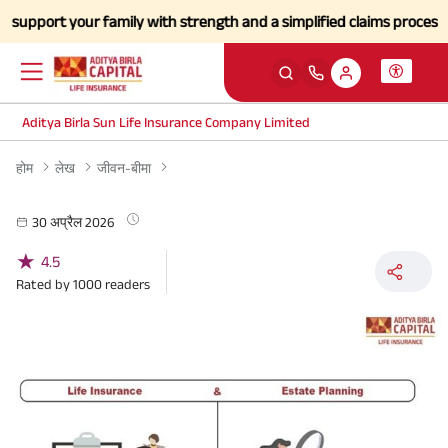
pport your family with strength and a simplified claims process durin
Aditya Birla Sun Life Insurance Company Limited
होम
लेख
जीवन-बीमा
30 अप्रैल 2026
★
4.5
Rated by
1000
readers