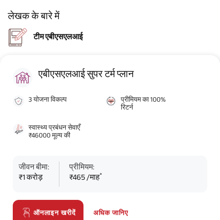
लेखक के बारे में
टीम एबीएसएलआई
एबीएसएलआई सुपर टर्म प्लान
3 योजना विकल्प
प्रीमियम का 100%
रिटर्न
स्वास्थ्य प्रबंधन सेवाएँ
₹46000 मूल्य की
जीवन बीमा:
प्रीमियम:
*
₹1 करोड़
₹465 /माह
अधिक जानिए
ऑनलाइन खरीदें