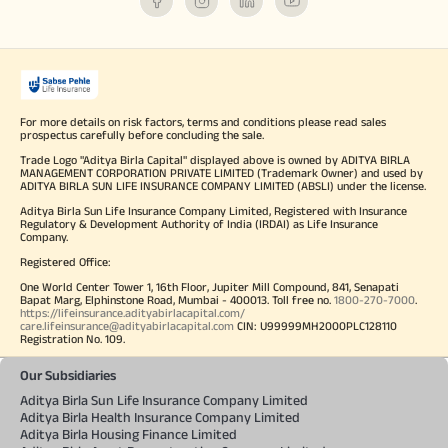
For more details on risk factors, terms and conditions please read sales
prospectus carefully before concluding the sale.
Trade Logo "Aditya Birla Capital" displayed above is owned by ADITYA BIRLA
MANAGEMENT CORPORATION PRIVATE LIMITED (Trademark Owner) and used by
ADITYA BIRLA SUN LIFE INSURANCE COMPANY LIMITED (ABSLI) under the license.
Aditya Birla Sun Life Insurance Company Limited, Registered with Insurance
Regulatory & Development Authority of India (IRDAI) as Life Insurance
Company.
Registered Office:
One World Center Tower 1, 16th Floor, Jupiter Mill Compound, 841, Senapati
Bapat Marg, Elphinstone Road, Mumbai - 400013. Toll free no.
1800-270-7000
.
https://lifeinsurance.adityabirlacapital.com/
care.lifeinsurance@adityabirlacapital.com
CIN: U99999MH2000PLC128110
Registration No. 109.
Our Subsidiaries
Aditya Birla Sun Life Insurance Company Limited
Aditya Birla Health Insurance Company Limited
Aditya Birla Housing Finance Limited