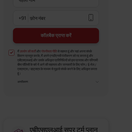
पहला नाम
+91
फ़ोन नंबर
कॉलबैक प्राप्त करें
मैं
उपयोग की शर्तों
और
गोपनीयता नीति
से सहमत हूं और यहां अपना संपर्क
विवरण प्रस्तुत करके, मैं अपने एनडीएनसी पंजीकरण को रद्द करता हूं और
एबीएसएलआई और उसके अधिकृत प्रतिनिधियों को इस प्रस्ताव और परिणामी
बीमा पॉलिसी के बारे में आगे की सहायता और जानकारी के लिए फोन / ई-मेल /
एसएमएस / व्हाट्सएप के माध्यम से मुझसे संपर्क करने के लिए अधिकृत करता
हूं।
अस्वीकरण
एबीएसएलआई सुपर टर्म प्लान