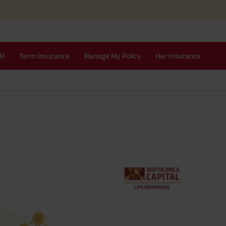
Simplif
I?
Term Insurance
Manage My Policy
Her Insurance