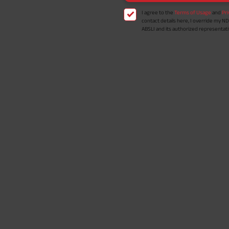
term 40 years, benefit option -Long
times of Annualized Premium and Def
Annualized Premium is ₹1,00,000 (Excl
32,750 (32,750*40= 13,10,000) + Matur
33,10,000 ADV/3/24-25/3076.