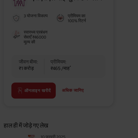
3 योजना विकल्प
प्रीमियम का
100% रिटर्न
स्वास्थ्य प्रबंधन
सेवाएँ ₹46000
मूल्य की
जीवन बीमा:
प्रीमियम:
*
₹1 करोड़
₹465 /माह
अधिक जानिए
ऑनलाइन खरीदें
हाल ही में जोड़े गए लेख
10 फरवरी 2025