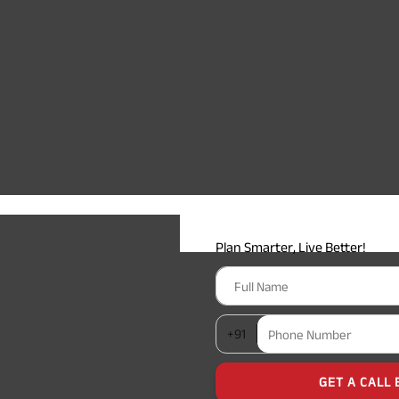
Plan Smarter, Live Better!
Full Name
+91
Phone Number
GET A CALL 
I agree to the
Terms of Usage
and
Pri
contact details here, I override my N
ABSLI and its authorized representat
mail/SMS/WhatsApp for further assis
proposal and resulting insurance polic
Disclaimer
: ABSLI Nishchit Aayush Pla
linked non-participating individual sav
^ Provided 0 year deferment & Annual
chosen at the time of inception of the
payout frequency is only available i
Male- 25 yrs invests in ABSLI Nishchit
Lumpsum Benefit. He chooses premiu