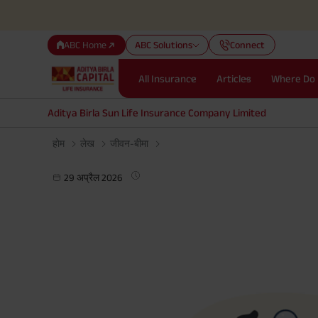
ABC Home
ABC Solutions
Connect
All Insurance
Articles
Where Do 
Aditya Birla Sun Life Insurance Company Limited
होम
लेख
जीवन-बीमा
29 अप्रैल 2026