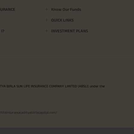
SURANCE
Know Our Funds
QUICK LINKS
I?
INVESTMENT PLANS
ITYA BIRLA SUN LIFE INSURANCE COMPANY LIMITED (ABSLI) under the
//lifeinsurance.adityabirlacapital.com/