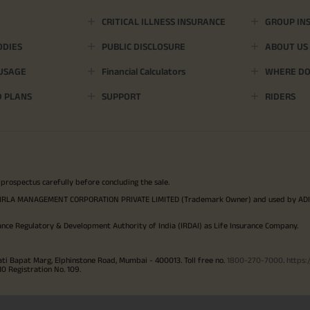
CRITICAL ILLNESS INSURANCE
GROUP IN
ODIES
PUBLIC DISCLOSURE
ABOUT US
 USAGE
Financial Calculators
WHERE DO 
D PLANS
SUPPORT
RIDERS
 prospectus carefully before concluding the sale.
TYA BIRLA MANAGEMENT CORPORATION PRIVATE LIMITED (Trademark Owner) and used by AD
ance Regulatory & Development Authority of India (IRDAI) as Life Insurance Company.
ati Bapat Marg, Elphinstone Road, Mumbai - 400013. Toll free no.
1800-270-7000
.
https:
Registration No. 109.