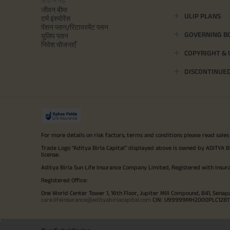
जीवन बीमा
ULIP PLANS
टर्म इंश्योरेंस
पेंशन प्लान/रिटायरमेंट प्लान
GOVERNING B
यूलिप प्लान
निवेश योजनाएँ
COPYRIGHT &
DISCONTINUE
For more details on risk factors, terms and conditions please read sales
Trade Logo "Aditya Birla Capital" displayed above is owned by ADI
license.
Aditya Birla Sun Life Insurance Company Limited, Registered with Insur
Registered Office:
One World Center Tower 1, 16th Floor, Jupiter Mill Compound, 841, Senap
care.lifeinsurance@adityabirlacapital.com
CIN: U99999MH2000PLC128110 