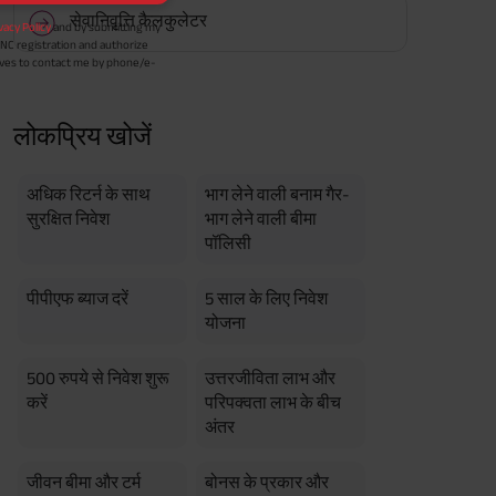
 Term Income, Sum Assured 7
सेवानिवृत्ति कैलकुलेटर
erment Period 0 years.
usive of GST.). Annual Income of ₹
ity Benefit (₹20,00,000)= ₹
लोकप्रिय खोजें
अधिक रिटर्न के साथ
भाग लेने वाली बनाम गैर-
सुरक्षित निवेश
भाग लेने वाली बीमा
पॉलिसी
पीपीएफ ब्याज दरें
5 साल के लिए निवेश
योजना
500 रुपये से निवेश शुरू
उत्तरजीविता लाभ और
करें
परिपक्वता लाभ के बीच
अंतर
जीवन बीमा और टर्म
बोनस के प्रकार और