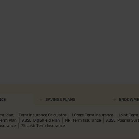
NCE
SAVINGS PLANS
ENDOWME
rm Plan
Term Insurance Calculator
1 Crore Term Insurance
Joint Term 
term Plan
ABSLI DigiShield Plan
NRI Term Insurance
ABSLI Poorna Su
Insurance
75 Lakh Term Insurance