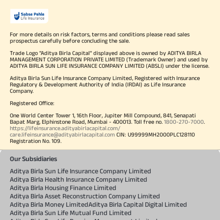
For more details on risk factors, terms and conditions please read sales
prospectus carefully before concluding the sale.
Trade Logo "Aditya Birla Capital" displayed above is owned by ADITYA BIRLA
MANAGEMENT CORPORATION PRIVATE LIMITED (Trademark Owner) and used by
ADITYA BIRLA SUN LIFE INSURANCE COMPANY LIMITED (ABSLI) under the license.
Aditya Birla Sun Life Insurance Company Limited, Registered with Insurance
Regulatory & Development Authority of India (IRDAI) as Life Insurance
Company.
Registered Office:
One World Center Tower 1, 16th Floor, Jupiter Mill Compound, 841, Senapati
Bapat Marg, Elphinstone Road, Mumbai - 400013. Toll free no.
1800-270-7000
.
https://lifeinsurance.adityabirlacapital.com/
care.lifeinsurance@adityabirlacapital.com
CIN: U99999MH2000PLC128110
Registration No. 109.
Our Subsidiaries
Aditya Birla Sun Life Insurance Company Limited
Aditya Birla Health Insurance Company Limited
Aditya Birla Housing Finance Limited
Aditya Birla Asset Reconstruction Company Limited
Aditya Birla Money Limited
Aditya Birla Capital Digital Limited
Aditya Birla Sun Life Mutual Fund Limited