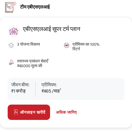
टीम एबीएसएलआई
एबीएसएलआई सुपर टर्म प्लान
3 योजना विकल्प
प्रीमियम का 100%
रिटर्न
स्वास्थ्य प्रबंधन सेवाएँ
₹46000 मूल्य की
जीवन बीमा:
प्रीमियम:
*
₹1 करोड़
₹465 /माह
अधिक जानिए
ऑनलाइन खरीदें