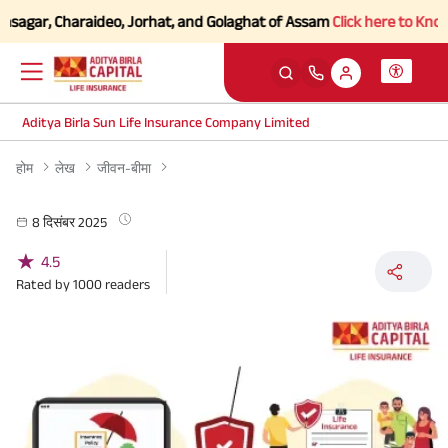
sagar, Charaideo, Jorhat, and Golaghat of Assam
Click here to Know mo
Aditya Birla Sun Life Insurance Company Limited
होम
लेख
जीवन-बीमा
8 दिसंबर 2025
★
4.5
Rated by
1000
readers