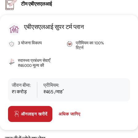
टीम एबीएसएलआई
एबीएसएलआई सुपर टर्म प्लान
3 योजना विकल्प
प्रीमियम का 100%
रिटर्न
स्वास्थ्य प्रबंधन सेवाएँ
₹46000 मूल्य की
जीवन बीमा:
प्रीमियम:
*
₹1 करोड़
₹465 /माह
अधिक जानिए
ऑनलाइन खरीदें