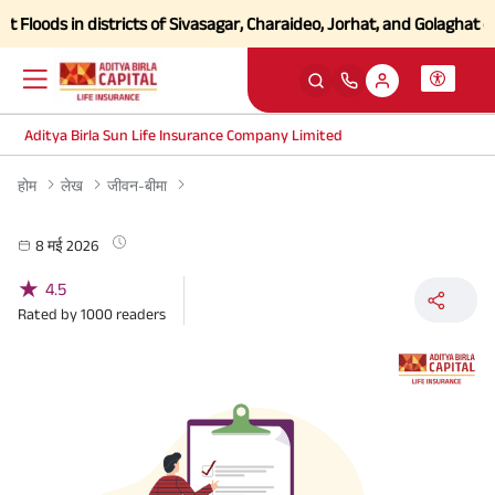
loods in districts of Sivasagar, Charaideo, Jorhat, and Golaghat of A
Aditya Birla Sun Life Insurance Company Limited
होम
लेख
जीवन-बीमा
8 मई 2026
★
4.5
Rated by
1000
readers