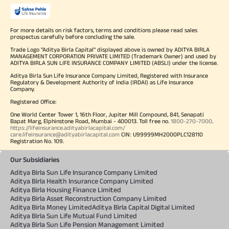
For more details on risk factors, terms and conditions please read sales
prospectus carefully before concluding the sale.
Trade Logo "Aditya Birla Capital" displayed above is owned by ADITYA BIRLA
MANAGEMENT CORPORATION PRIVATE LIMITED (Trademark Owner) and used by
ADITYA BIRLA SUN LIFE INSURANCE COMPANY LIMITED (ABSLI) under the license.
Aditya Birla Sun Life Insurance Company Limited, Registered with Insurance
Regulatory & Development Authority of India (IRDAI) as Life Insurance
Company.
Registered Office:
One World Center Tower 1, 16th Floor, Jupiter Mill Compound, 841, Senapati
Bapat Marg, Elphinstone Road, Mumbai - 400013. Toll free no.
1800-270-7000
.
https://lifeinsurance.adityabirlacapital.com/
care.lifeinsurance@adityabirlacapital.com
CIN: U99999MH2000PLC128110
Registration No. 109.
Our Subsidiaries
Aditya Birla Sun Life Insurance Company Limited
Aditya Birla Health Insurance Company Limited
Aditya Birla Housing Finance Limited
Aditya Birla Asset Reconstruction Company Limited
Aditya Birla Money Limited
Aditya Birla Capital Digital Limited
Aditya Birla Sun Life Mutual Fund Limited
Aditya Birla Sun Life Pension Management Limited