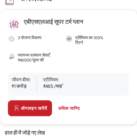
एबीएसएलआई सुपर टर्म प्लान
3 योजना विकल्प
प्रीमियम का 100%
रिटर्न
स्वास्थ्य प्रबंधन सेवाएँ
₹46000 मूल्य की
जीवन बीमा:
प्रीमियम:
*
₹1 करोड़
₹465 /माह
अधिक जानिए
ऑनलाइन खरीदें
हाल ही में जोड़े गए लेख