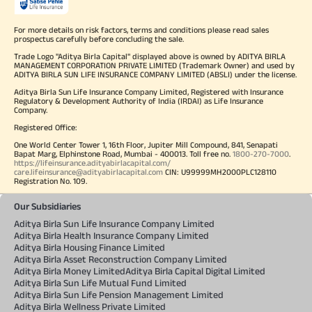
For more details on risk factors, terms and conditions please read sales
prospectus carefully before concluding the sale.
Trade Logo "Aditya Birla Capital" displayed above is owned by ADITYA BIRLA
MANAGEMENT CORPORATION PRIVATE LIMITED (Trademark Owner) and used by
ADITYA BIRLA SUN LIFE INSURANCE COMPANY LIMITED (ABSLI) under the license.
Aditya Birla Sun Life Insurance Company Limited, Registered with Insurance
Regulatory & Development Authority of India (IRDAI) as Life Insurance
Company.
Registered Office:
One World Center Tower 1, 16th Floor, Jupiter Mill Compound, 841, Senapati
Bapat Marg, Elphinstone Road, Mumbai - 400013. Toll free no.
1800-270-7000
.
https://lifeinsurance.adityabirlacapital.com/
care.lifeinsurance@adityabirlacapital.com
CIN: U99999MH2000PLC128110
Registration No. 109.
Our Subsidiaries
Aditya Birla Sun Life Insurance Company Limited
Aditya Birla Health Insurance Company Limited
Aditya Birla Housing Finance Limited
Aditya Birla Asset Reconstruction Company Limited
Aditya Birla Money Limited
Aditya Birla Capital Digital Limited
Aditya Birla Sun Life Mutual Fund Limited
Aditya Birla Sun Life Pension Management Limited
Aditya Birla Wellness Private Limited