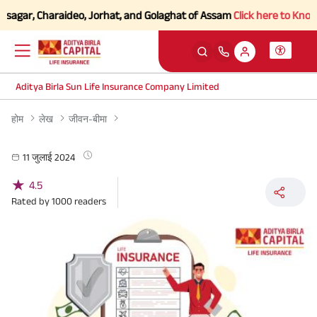
agar, Charaideo, Jorhat, and Golaghat of Assam
Click here to Know mo
Aditya Birla Sun Life Insurance Company Limited
होम
लेख
जीवन-बीमा
11 जुलाई 2024
★
4.5
Rated by
1000
readers