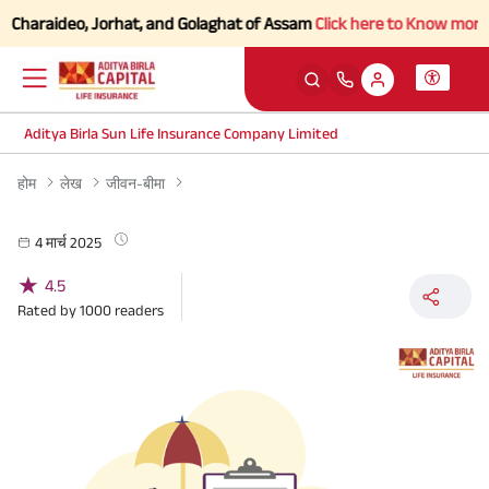
Charaideo, Jorhat, and Golaghat of Assam
Click here to Know more.
Aditya Birla Sun Life Insurance Company Limited
होम
लेख
जीवन-बीमा
4 मार्च 2025
★
4.5
Rated by
1000
readers