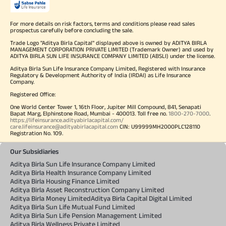
For more details on risk factors, terms and conditions please read sales
prospectus carefully before concluding the sale.
Trade Logo "Aditya Birla Capital" displayed above is owned by ADITYA BIRLA
MANAGEMENT CORPORATION PRIVATE LIMITED (Trademark Owner) and used by
ADITYA BIRLA SUN LIFE INSURANCE COMPANY LIMITED (ABSLI) under the license.
Aditya Birla Sun Life Insurance Company Limited, Registered with Insurance
Regulatory & Development Authority of India (IRDAI) as Life Insurance
Company.
Registered Office:
One World Center Tower 1, 16th Floor, Jupiter Mill Compound, 841, Senapati
Bapat Marg, Elphinstone Road, Mumbai - 400013. Toll free no.
1800-270-7000
.
https://lifeinsurance.adityabirlacapital.com/
care.lifeinsurance@adityabirlacapital.com
CIN: U99999MH2000PLC128110
Registration No. 109.
Our Subsidiaries
Aditya Birla Sun Life Insurance Company Limited
Aditya Birla Health Insurance Company Limited
Aditya Birla Housing Finance Limited
Aditya Birla Asset Reconstruction Company Limited
Aditya Birla Money Limited
Aditya Birla Capital Digital Limited
Aditya Birla Sun Life Mutual Fund Limited
Aditya Birla Sun Life Pension Management Limited
Aditya Birla Wellness Private Limited