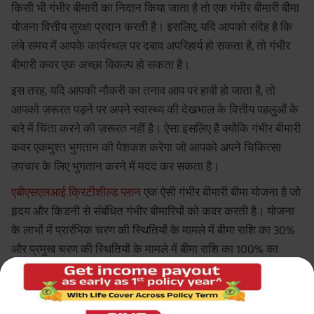
किसी भी गंभीर बीमारी का निदान किया जाता है तो एक गंभीर बीमारी बीमा
योजना वित्तीय सुरक्षा प्रदान करती है। इसलिए, यदि आपको संदेह है कि
लंबे समय में आपके कार्यस्थल पर दबाव अपरिहार्य हो सकता है, तो गंभीर
बीमारी कवर एक अच्छा विकल्प हो सकता है।
इस तरह, यदि आपकी नौकरी का तनाव आप पर हावी हो जाता है, तो
आपको ज़रूरत पड़ने पर अपने स्वास्थ्य की देखभाल के वित्तीय पहलुओं के
बारे में चिंता करने की ज़रूरत नहीं है। ऐसा इसलिए है क्योंकि गंभीर बीमारी
कवर एकमुश्त भुगतान की पेशकश करेगा जो आपको अपने चिकित्सा
उपचार के लिए भुगतान करने में मदद कर सकता है।
एबीएसएलआई क्रिटीशील्ड प्लान
एक ऐसी गंभीर बीमारी बीमा योजना है जो
हृदय और किडनी से संबंधित गंभीर बीमारियों को कवर करती है। योजना
के लाभों में प्रारंभिक चरण की स्थितियों के मामले में बीमा राशि का 30%
और प्रमुख चरण की स्थितियों के मामले में बीमा राशि का 100% का
भुगतान शामिल है।
जब आपको इसकी आवश्यकता हो तो ब्रेक लें
यदि आपको लगता है कि
आपको काम से छुट्टी की ज़रूरत है, तो अपने प्रबंधक और अपनी