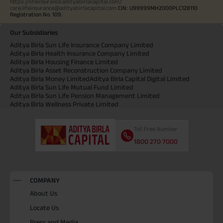
https://lifeinsurance.adityabirlacapital.com/
care.lifeinsurance@adityabirlacapital.com
CIN: U99999MH2000PLC128110
Registration No. 109.
Our Subsidiaries
Aditya Birla Sun Life Insurance Company Limited
Aditya Birla Health Insurance Company Limited
Aditya Birla Housing Finance Limited
Aditya Birla Asset Reconstruction Company Limited
Aditya Birla Money Limited
Aditya Birla Capital Digital Limited
Aditya Birla Sun Life Mutual Fund Limited
Aditya Birla Sun Life Pension Management Limited
Aditya Birla Wellness Private Limited
Toll Free Number
1800 270 7000
COMPANY
About Us
Locate Us
Press and Media