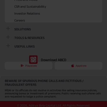
CSR and Sustainability
Investor Relations
Careers
SOLUTIONS
TOOLS & RESOURCES
USEFUL LINKS
Download ABCD
Playstore
Appstore
BEWARE OF SPURIOUS PHONE CALLS AND FICTITIOUS /
FRAUDULENT OFFERS
IRDAI or its officials do not involve in activities like selling insurance policies,
announcing bonus or investment of premiums. Public receiving such phone calls
are requested to lodge a police complaint.
©
2026
,
Aditya Birla Capital Ltd. All Rights Reserved.