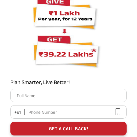
टीम को पहले से सूचित करें और छुट्टी ले लें। इसे बाद के लिए टालने
से केवल आपके तनाव का स्तर बढ़ेगा। आपकी नौकरी से एक छोटा सा
ब्रेक आपको तरोताजा होकर वापस आने में मदद कर सकता है, जिससे
आपकी उत्पादकता बढ़ेगी और आपको काम में बेहतर प्रदर्शन करने में
मदद मिलेगी।
निष्कर्ष
नौकरी का तनाव अपरिहार्य हो सकता है, लेकिन सौभाग्य से, ऊपर बताए
गए सुझावों और युक्तियों से, आप अपने काम से होने वाली चिंता को कम
कर सकते हैं। एक स्वस्थ कार्य-जीवन संतुलन महत्वपूर्ण है, और इसलिए,
Plan Smarter, Live Better!
आपको यह सुनिश्चित करना होगा कि आप अपनी नौकरी को अपने ऊपर
Full Name
हावी न होने दें। बर्नआउट से बचने के लिए ऊपर बताए गए उपाय समय पर
करें।
+91
Phone Number
GET A CALL BACK!