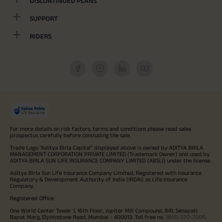
DISCONTINUED PLANS
SUPPORT
RIDERS
For more details on risk factors, terms and conditions please read sales
prospectus carefully before concluding the sale.
Trade Logo "Aditya Birla Capital" displayed above is owned by ADITYA BIRLA
MANAGEMENT CORPORATION PRIVATE LIMITED (Trademark Owner) and used by
ADITYA BIRLA SUN LIFE INSURANCE COMPANY LIMITED (ABSLI) under the license.
Aditya Birla Sun Life Insurance Company Limited, Registered with Insurance
Regulatory & Development Authority of India (IRDAI) as Life Insurance
Company.
Registered Office:
One World Center Tower 1, 16th Floor, Jupiter Mill Compound, 841, Senapati
Bapat Marg, Elphinstone Road, Mumbai - 400013. Toll free no.
1800-270-7000
.