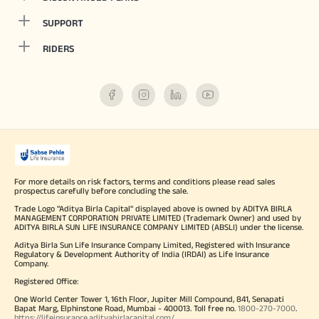
SUPPORT
RIDERS
For more details on risk factors, terms and conditions please read sales
prospectus carefully before concluding the sale.
Trade Logo "Aditya Birla Capital" displayed above is owned by ADITYA BIRLA
MANAGEMENT CORPORATION PRIVATE LIMITED (Trademark Owner) and used by
ADITYA BIRLA SUN LIFE INSURANCE COMPANY LIMITED (ABSLI) under the license.
Aditya Birla Sun Life Insurance Company Limited, Registered with Insurance
Regulatory & Development Authority of India (IRDAI) as Life Insurance
Company.
Registered Office:
One World Center Tower 1, 16th Floor, Jupiter Mill Compound, 841, Senapati
Bapat Marg, Elphinstone Road, Mumbai - 400013. Toll free no.
1800-270-7000
.
https://lifeinsurance.adityabirlacapital.com/