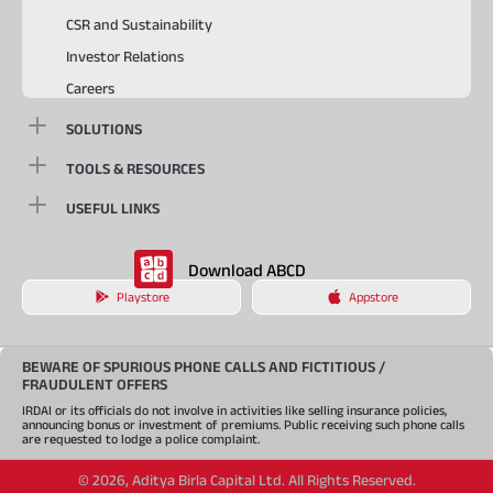
CSR and Sustainability
Investor Relations
Careers
SOLUTIONS
TOOLS & RESOURCES
USEFUL LINKS
Download ABCD
Playstore
Appstore
BEWARE OF SPURIOUS PHONE CALLS AND FICTITIOUS /
FRAUDULENT OFFERS
IRDAI or its officials do not involve in activities like selling insurance policies,
announcing bonus or investment of premiums. Public receiving such phone calls
are requested to lodge a police complaint.
©
2026
,
Aditya Birla Capital Ltd. All Rights Reserved.