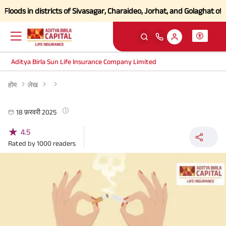
oods in districts of Sivasagar, Charaideo, Jorhat, and Golaghat of As
Aditya Birla Sun Life Insurance Company Limited
होम
लेख
18 फ़रवरी 2025
★
4.5
Rated by
1000
readers