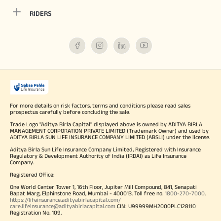
RIDERS
For more details on risk factors, terms and conditions please read sales
prospectus carefully before concluding the sale.
Trade Logo "Aditya Birla Capital" displayed above is owned by ADITYA BIRLA
MANAGEMENT CORPORATION PRIVATE LIMITED (Trademark Owner) and used by
ADITYA BIRLA SUN LIFE INSURANCE COMPANY LIMITED (ABSLI) under the license.
Aditya Birla Sun Life Insurance Company Limited, Registered with Insurance
Regulatory & Development Authority of India (IRDAI) as Life Insurance
Company.
Registered Office:
One World Center Tower 1, 16th Floor, Jupiter Mill Compound, 841, Senapati
Bapat Marg, Elphinstone Road, Mumbai - 400013. Toll free no.
1800-270-7000
.
https://lifeinsurance.adityabirlacapital.com/
care.lifeinsurance@adityabirlacapital.com
CIN: U99999MH2000PLC128110
Registration No. 109.