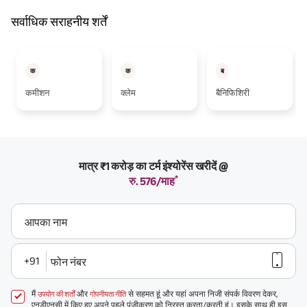
सर्वाधिक सराहनीय शर्तें
क
क
ब
कमीशन
क्लेम
बैनिफिशिरी
मात्र ₹1 करोड़ का टर्म इंश्योरेंस खरीदें @
*
रु. 576/माह
आपका नाम
+91
फोन नंबर
मैं
और
से सहमत हूं और यहां अपना निजी संपर्क विवरण देकर,
उपयोग की शर्तों
गोपनीयता नीति
एनडीएनसी में किए हुए अपने पहले पंजीकरण को निरस्त करता/करती हूं। इसके साथ ही इस