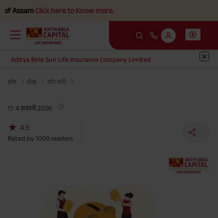
f Assam
Click here to Know more.
Aditya Birla Sun Life Insurance Company Limited
होम
लेख
योर मनी
4 फ़रवरी 2026
★
4.5
Rated by
1000
readers