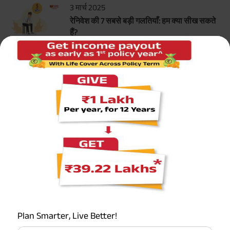
3 मार्च 2025
रेनिवेश की 7 सबसे बड़ी गलतियाँ: हम क्या सीख सकते
हैं?
सर्वाधिक लोकप्रिय कैलकुलेटर
टर्म इन्शुरन्स कैलकुलेटर
एचएलवी कैलकुलेटर
ग्रेच्युटी कैलकुलेटर
एमआईएस कैलकुलेटर
Plan Smarter, Live Better!
ईपीएफ कैलकुलेटर