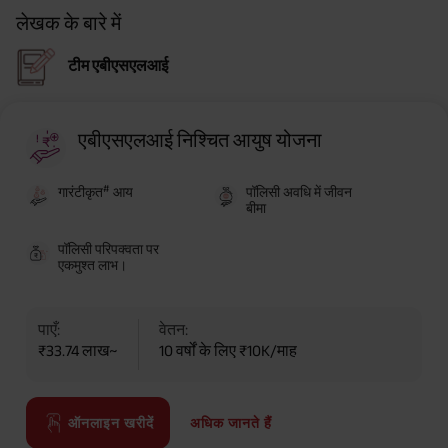
लेखक के बारे में
टीम एबीएसएलआई
एबीएसएलआई निश्चित आयुष योजना
#
गारंटीकृत
आय
पॉलिसी अवधि में जीवन
बीमा
पॉलिसी परिपक्वता पर
एकमुश्त लाभ।
पाएँ:
वेतन:
₹33.74 लाख~
10 वर्षों के लिए ₹10K/माह
अधिक जानते हैं
ऑनलाइन खरीदें