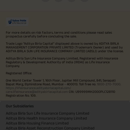
For more details on risk factors, terms and conditions please read sales
prospectus carefully before concluding the sale.
Trade Logo "Aditya Birla Capital" displayed above is owned by ADITYA BIRLA
MANAGEMENT CORPORATION PRIVATE LIMITED (Trademark Owner) and used by
ADITYA BIRLA SUN LIFE INSURANCE COMPANY LIMITED (ABSLI) under the license.
Aditya Birla Sun Life Insurance Company Limited, Registered with Insurance
Regulatory & Development Authority of India (IRDAI) as Life Insurance
Company.
Registered Office:
One World Center Tower 1, 16th Floor, Jupiter Mill Compound, 841, Senapati
Bapat Marg, Elphinstone Road, Mumbai - 400013. Toll free no.
1800-270-7000
.
https://lifeinsurance.adityabirlacapital.com/
care.lifeinsurance@adityabirlacapital.com
CIN: U99999MH2000PLC128110
Registration No. 109.
Our Subsidiaries
Aditya Birla Sun Life Insurance Company Limited
Aditya Birla Health Insurance Company Limited
Aditya Birla Housing Finance Limited
Aditya Birla Asset Reconstruction Company Limited