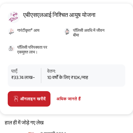
एबीएसएलआई निश्चित आयुष योजना
#
गारंटीकृत
आय
पॉलिसी अवधि में जीवन
बीमा
पॉलिसी परिपक्वता पर
एकमुश्त लाभ।
पाएँ:
वेतन:
₹33.74 लाख~
10 वर्षों के लिए ₹10K/माह
अधिक जानते हैं
ऑनलाइन खरीदें
हाल ही में जोड़े गए लेख