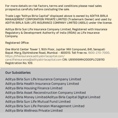
For more details on risk factors, terms and conditions please read sales
prospectus carefully before concluding the sale.
Trade Logo "Aditya Birla Capital" displayed above is owned by ADITYA BIRLA
MANAGEMENT CORPORATION PRIVATE LIMITED (Trademark Owner) and used by
ADITYA BIRLA SUN LIFE INSURANCE COMPANY LIMITED (ABSLI) under the license.
Aditya Birla Sun Life Insurance Company Limited, Registered with Insurance
Regulatory & Development Authority of India (IRDAI) as Life Insurance
Company.
Registered Office:
One World Center Tower 1, 16th Floor, Jupiter Mill Compound, 841, Senapati
Bapat Marg, Elphinstone Road, Mumbai - 400013. Toll free no.
1800-270-7000
.
https://lifeinsurance.adityabirlacapital.com/
care.lifeinsurance@adityabirlacapital.com
CIN: U99999MH2000PLC128110
Registration No. 109.
Our Subsidiaries
Aditya Birla Sun Life Insurance Company Limited
Aditya Birla Health Insurance Company Limited
Aditya Birla Housing Finance Limited
Aditya Birla Asset Reconstruction Company Limited
Aditya Birla Money Limited
Aditya Birla Capital Digital Limited
Aditya Birla Sun Life Mutual Fund Limited
Aditya Birla Sun Life Pension Management Limited
Aditya Birla Wellness Private Limited