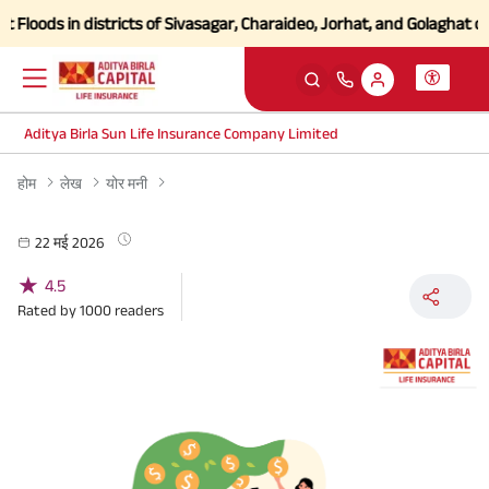
oods in districts of Sivasagar, Charaideo, Jorhat, and Golaghat of A
Aditya Birla Sun Life Insurance Company Limited
होम
लेख
योर मनी
22 मई 2026
★
4.5
Rated by
1000
readers