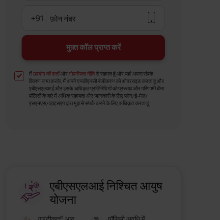
+91
फ़ोन नंबर
मुफ़्त कॉल प्राप्त करें
मैं
उपयोग की शर्तों
और
गोपनीयता नीति
से सहमत हूं और यहां अपना संपर्क
विवरण जमा करके, मैं अपने एनडीएनसी पंजीकरण को ओवरराइड करता हूं और
एबीएसएलआई और इसके अधिकृत प्रतिनिधियों को प्रस्ताव और परिणामी बीमा
पॉलिसी के बारे में अधिक सहायता और जानकारी के लिए फोन/ई-मेल/
एसएमएस/व्हाट्सएप द्वारा मुझसे संपर्क करने के लिए अधिकृत करता हूं।
एबीएसएलआई निश्चित आयुष
योजना
#
गारंटीकृत
आय
पॉलिसी अवधि में