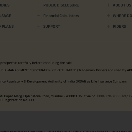
ODIES
PUBLIC DISCLOSURE
ABOUT US
 USAGE
Financial Calculators
WHERE DO 
D PLANS
SUPPORT
RIDERS
 prospectus carefully before concluding the sale.
TYA BIRLA MANAGEMENT CORPORATION PRIVATE LIMITED (Trademark Owner) and used by AD
ance Regulatory & Development Authority of India (IRDAI) as Life Insurance Company.
ati Bapat Marg, Elphinstone Road, Mumbai - 400013. Toll free no.
1800-270-7000
.
https:
Registration No. 109.