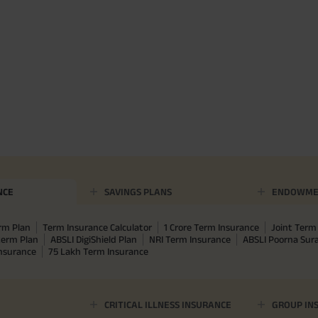
NCE
SAVINGS PLANS
ENDOWME
rm Plan
Term Insurance Calculator
1 Crore Term Insurance
Joint Term 
term Plan
ABSLI DigiShield Plan
NRI Term Insurance
ABSLI Poorna Su
Insurance
75 Lakh Term Insurance
CRITICAL ILLNESS INSURANCE
GROUP IN