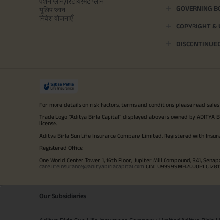
पेंशन प्लान/रिटायरमेंट प्लान
GOVERNING B
यूलिप प्लान
निवेश योजनाएँ
COPYRIGHT &
DISCONTINUE
For more details on risk factors, terms and conditions please read sales
Trade Logo "Aditya Birla Capital" displayed above is owned by ADI
license.
Aditya Birla Sun Life Insurance Company Limited, Registered with Insur
Registered Office:
One World Center Tower 1, 16th Floor, Jupiter Mill Compound, 841, Senap
care.lifeinsurance@adityabirlacapital.com
CIN: U99999MH2000PLC128110 
Our Subsidiaries