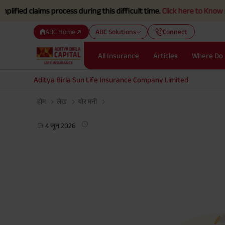
laims process during this difficult time.
Click here to Know more.
ABC Home
ABC Solutions
Connect
All Insurance
Articles
Where Do 
Aditya Birla Sun Life Insurance Company Limited
होम
लेख
योर मनी
4 जून 2026