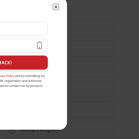
सर्वाधिक लोकप्रिय कैलकुलेटर
टर्म इन्शुरन्स कैलकुलेटर
एचएलवी कैलकुलेटर
BACK!
ग्रेच्युटी कैलकुलेटर
vacy Policy
and by submitting my
DNC registration and authorize
ives to contact me by phone/e-
एमआईएस कैलकुलेटर
tance and information about this
y.
n (UIN No 109N137V12) is a non-
ings life insurance plan.
ईपीएफ कैलकुलेटर
ly in Advance payout frequency is
 policy. Annually in Advance
*
n "Annual" premium payment mode.
 Aayush Plan with Level Income +
सेवानिवृत्ति कैलकुलेटर
m payment term 10 yrs , policy
 Term Income, Sum Assured 7