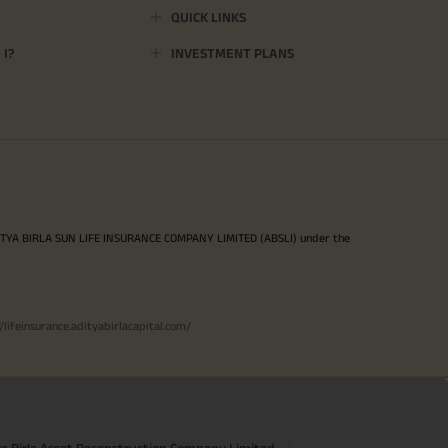
QUICK LINKS
I?
INVESTMENT PLANS
ITYA BIRLA SUN LIFE INSURANCE COMPANY LIMITED (ABSLI) under the
//lifeinsurance.adityabirlacapital.com/