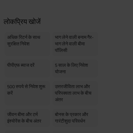
erment Period 0 years.
usive of GST.). Annual Income of ₹
ity Benefit (₹20,00,000)= ₹
लोकप्रिय खोजें
अधिक रिटर्न के साथ
भाग लेने वाली बनाम गैर-
सुरक्षित निवेश
भाग लेने वाली बीमा
पॉलिसी
पीपीएफ ब्याज दरें
5 साल के लिए निवेश
योजना
500 रुपये से निवेश शुरू
उत्तरजीविता लाभ और
करें
परिपक्वता लाभ के बीच
अंतर
जीवन बीमा और टर्म
बोनस के प्रकार और
इंश्योरेंस के बीच अंतर
गारंटीशुदा परिवर्धन