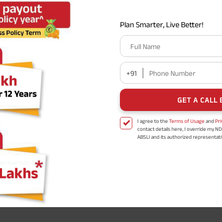
Plan Smarter, Live Better!
Full Name
+91
Phone Number
GET A CALL 
I agree to the
Terms of Usage
and
Pri
contact details here, I override my N
ABSLI and its authorized representat
mail/SMS/WhatsApp for further assis
proposal and resulting insurance polic
Disclaimer
: ABSLI Nishchit Aayush Pla
linked non-participating individual sav
^ Provided 0 year deferment & Annual
chosen at the time of inception of the
payout frequency is only available i
Male- 25 yrs invests in ABSLI Nishchit
Lumpsum Benefit. He chooses premiu
term 40 years, benefit option -Long