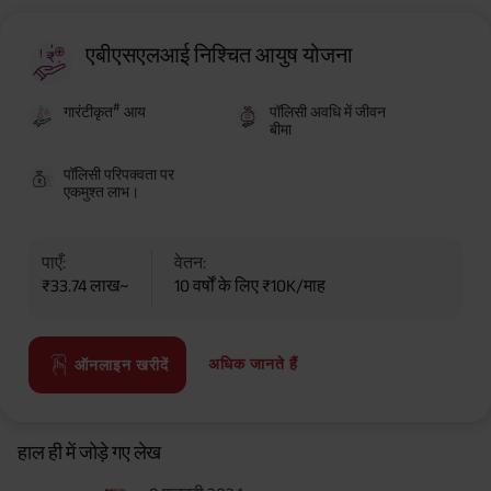
एबीएसएलआई निश्चित आयुष योजना
#
गारंटीकृत
आय
पॉलिसी अवधि में जीवन
बीमा
पॉलिसी परिपक्वता पर
एकमुश्त लाभ।
पाएँ:
वेतन:
₹33.74 लाख~
10 वर्षों के लिए ₹10K/माह
अधिक जानते हैं
ऑनलाइन खरीदें
हाल ही में जोड़े गए लेख