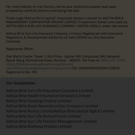
For more details on risk factors, terms and conditions please read sales
prospectus carefully before concluding the sale.
Trade Logo "Aditya Birla Capital" displayed above is owned by ADITYA BIRLA
MANAGEMENT CORPORATION PRIVATE LIMITED (Trademark Owner) and used by
ADITYA BIRLA SUN LIFE INSURANCE COMPANY LIMITED (ABSLI) under the license.
Aditya Birla Sun Life Insurance Company Limited, Registered with Insurance
Regulatory & Development Authority of India (IRDAI) as Life Insurance
Company.
Registered Office:
One World Center Tower 1, 16th Floor, Jupiter Mill Compound, 841, Senapati
Bapat Marg, Elphinstone Road, Mumbai - 400013. Toll free no.
1800-270-7000
.
https://lifeinsurance.adityabirlacapital.com/
care.lifeinsurance@adityabirlacapital.com
CIN: U99999MH2000PLC128110
Registration No. 109.
Our Subsidiaries
Aditya Birla Sun Life Insurance Company Limited
Aditya Birla Health Insurance Company Limited
Aditya Birla Housing Finance Limited
Aditya Birla Asset Reconstruction Company Limited
Aditya Birla Money Limited
Aditya Birla Capital Digital Limited
Aditya Birla Sun Life Mutual Fund Limited
Aditya Birla Sun Life Pension Management Limited
Aditya Birla Wellness Private Limited