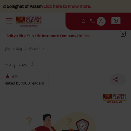
d Golaghat of Assam
Click here to Know more.
Aditya Birla Sun Life Insurance Company Limited
होम
लेख
योर मनी
4 जून 2026
★
4.5
Rated by
1000
readers