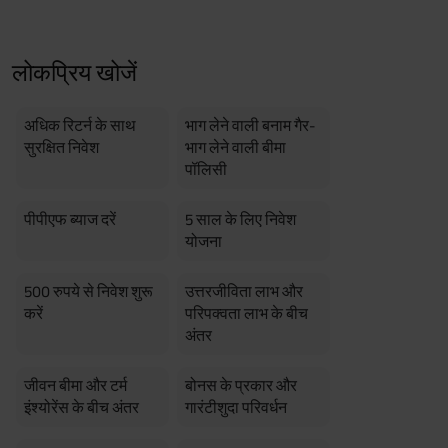
erment Period 0 years.
usive of GST.). Annual Income of ₹
ity Benefit (₹20,00,000)= ₹
लोकप्रिय खोजें
अधिक रिटर्न के साथ
भाग लेने वाली बनाम गैर-
सुरक्षित निवेश
भाग लेने वाली बीमा
पॉलिसी
पीपीएफ ब्याज दरें
5 साल के लिए निवेश
योजना
500 रुपये से निवेश शुरू
उत्तरजीविता लाभ और
करें
परिपक्वता लाभ के बीच
अंतर
जीवन बीमा और टर्म
बोनस के प्रकार और
इंश्योरेंस के बीच अंतर
गारंटीशुदा परिवर्धन