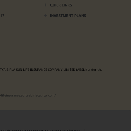
QUICK LINKS
I?
INVESTMENT PLANS
ITYA BIRLA SUN LIFE INSURANCE COMPANY LIMITED (ABSLI) under the
//lifeinsurance.adityabirlacapital.com/