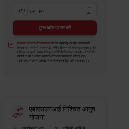
+91
फ़ोन नंबर
मुफ़्त कॉल प्राप्त करें
मैं
उपयोग की शर्तों
और
गोपनीयता नीति
से सहमत हूं और यहां अपना संपर्क
विवरण जमा करके, मैं अपने एनडीएनसी पंजीकरण को ओवरराइड करता हूं और
एबीएसएलआई और इसके अधिकृत प्रतिनिधियों को प्रस्ताव और परिणामी बीमा
पॉलिसी के बारे में अधिक सहायता और जानकारी के लिए फोन/ई-मेल/
एसएमएस/व्हाट्सएप द्वारा मुझसे संपर्क करने के लिए अधिकृत करता हूं।
एबीएसएलआई निश्चित आयुष
योजना
#
गारंटीकृत
आय
पॉलिसी अवधि में