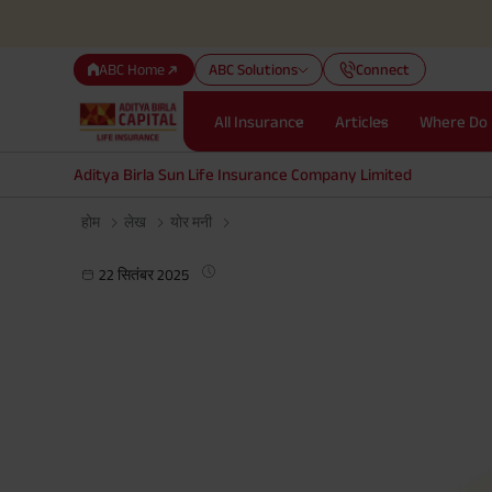
ABC Home
ABC Solutions
Connect
All Insurance
Articles
Where Do 
Aditya Birla Sun Life Insurance Company Limited
होम
लेख
योर मनी
22 सितंबर 2025