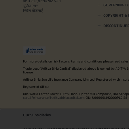
पेंशन प्लान/रिटायरमेंट प्लान
GOVERNING B
यूलिप प्लान
निवेश योजनाएँ
COPYRIGHT &
DISCONTINUE
For more details on risk factors, terms and conditions please read sales
Trade Logo "Aditya Birla Capital" displayed above is owned by ADI
license.
Aditya Birla Sun Life Insurance Company Limited, Registered with Insur
Registered Office:
One World Center Tower 1, 16th Floor, Jupiter Mill Compound, 841, Senap
care.lifeinsurance@adityabirlacapital.com
CIN: U99999MH2000PLC128110 
Our Subsidiaries