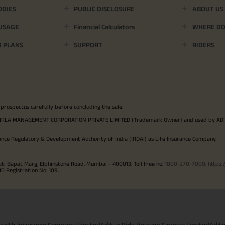
ODIES
PUBLIC DISCLOSURE
ABOUT US
 USAGE
Financial Calculators
WHERE DO 
D PLANS
SUPPORT
RIDERS
 prospectus carefully before concluding the sale.
TYA BIRLA MANAGEMENT CORPORATION PRIVATE LIMITED (Trademark Owner) and used by AD
ance Regulatory & Development Authority of India (IRDAI) as Life Insurance Company.
ati Bapat Marg, Elphinstone Road, Mumbai - 400013. Toll free no.
1800-270-7000
.
https:
Registration No. 109.