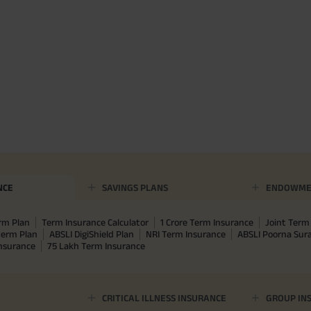
NCE
SAVINGS PLANS
ENDOWME
rm Plan
Term Insurance Calculator
1 Crore Term Insurance
Joint Term 
term Plan
ABSLI DigiShield Plan
NRI Term Insurance
ABSLI Poorna Su
Insurance
75 Lakh Term Insurance
CRITICAL ILLNESS INSURANCE
GROUP IN