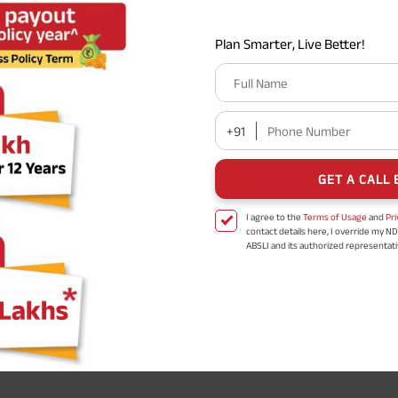
Plan Smarter, Live Better!
Full Name
+91
Phone Number
GET A CALL 
I agree to the
Terms of Usage
and
Pri
contact details here, I override my N
ABSLI and its authorized representat
mail/SMS/WhatsApp for further assis
proposal and resulting insurance polic
Disclaimer
: ABSLI Nishchit Aayush Pla
linked non-participating individual sav
^ Provided 0 year deferment & Annual
chosen at the time of inception of the
payout frequency is only available i
Male- 25 yrs invests in ABSLI Nishchit
Lumpsum Benefit. He chooses premiu
term 40 years, benefit option -Long