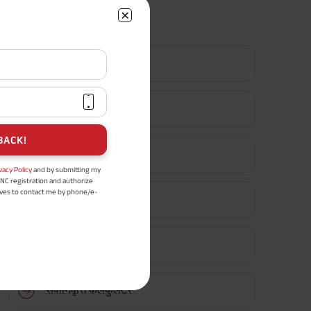
सर्वाधिक लोकप्रिय कैलकुलेटर
टर्म इन्शुरन्स कैलकुलेटर
एचएलवी कैलकुलेटर
BACK!
ग्रेच्युटी कैलकुलेटर
vacy Policy
and by submitting my
DNC registration and authorize
ives to contact me by phone/e-
एमआईएस कैलकुलेटर
tance and information about this
y.
n (UIN No 109N137V12) is a non-
ings life insurance plan.
ईपीएफ कैलकुलेटर
ly in Advance payout frequency is
 policy. Annually in Advance
*
n "Annual" premium payment mode.
 Aayush Plan with Level Income +
सेवानिवृत्ति कैलकुलेटर
m payment term 10 yrs , policy
 Term Income, Sum Assured 7