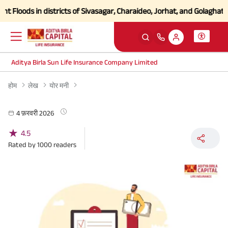
 Floods in districts of Sivasagar, Charaideo, Jorhat, and Golaghat of
Aditya Birla Sun Life Insurance Company Limited
होम
लेख
योर मनी
4 फ़रवरी 2026
★
4.5
Rated by
1000
readers