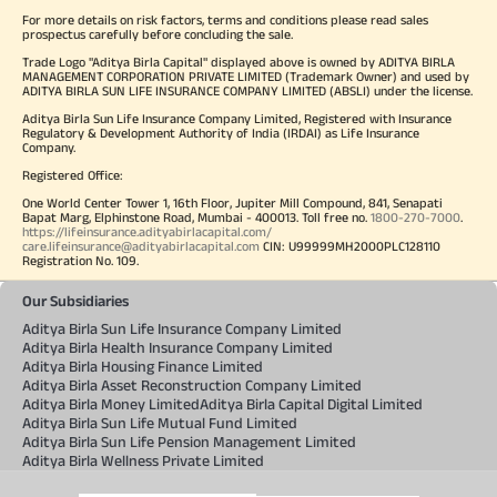
For more details on risk factors, terms and conditions please read sales
prospectus carefully before concluding the sale.
Trade Logo "Aditya Birla Capital" displayed above is owned by ADITYA BIRLA
MANAGEMENT CORPORATION PRIVATE LIMITED (Trademark Owner) and used by
ADITYA BIRLA SUN LIFE INSURANCE COMPANY LIMITED (ABSLI) under the license.
Aditya Birla Sun Life Insurance Company Limited, Registered with Insurance
Regulatory & Development Authority of India (IRDAI) as Life Insurance
Company.
Registered Office:
One World Center Tower 1, 16th Floor, Jupiter Mill Compound, 841, Senapati
Bapat Marg, Elphinstone Road, Mumbai - 400013. Toll free no.
1800-270-7000
.
https://lifeinsurance.adityabirlacapital.com/
care.lifeinsurance@adityabirlacapital.com
CIN: U99999MH2000PLC128110
Registration No. 109.
Our Subsidiaries
Aditya Birla Sun Life Insurance Company Limited
Aditya Birla Health Insurance Company Limited
Aditya Birla Housing Finance Limited
Aditya Birla Asset Reconstruction Company Limited
Aditya Birla Money Limited
Aditya Birla Capital Digital Limited
Aditya Birla Sun Life Mutual Fund Limited
Aditya Birla Sun Life Pension Management Limited
Aditya Birla Wellness Private Limited