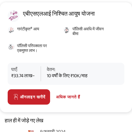
एबीएसएलआई निश्चित आयुष योजना
#
गारंटीकृत
आय
पॉलिसी अवधि में जीवन
बीमा
पॉलिसी परिपक्वता पर
एकमुश्त लाभ।
पाएँ:
वेतन:
₹33.74 लाख~
10 वर्षों के लिए ₹10K/माह
अधिक जानते हैं
ऑनलाइन खरीदें
हाल ही में जोड़े गए लेख
9 फरवरी 2024