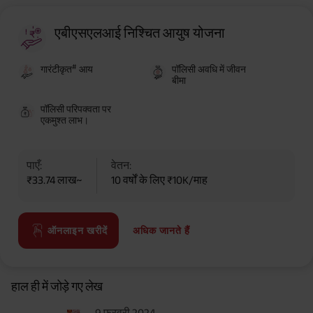
एबीएसएलआई निश्चित आयुष योजना
#
गारंटीकृत
आय
पॉलिसी अवधि में जीवन
बीमा
पॉलिसी परिपक्वता पर
एकमुश्त लाभ।
पाएँ:
वेतन:
₹33.74 लाख~
10 वर्षों के लिए ₹10K/माह
अधिक जानते हैं
ऑनलाइन खरीदें
हाल ही में जोड़े गए लेख
9 फरवरी 2024