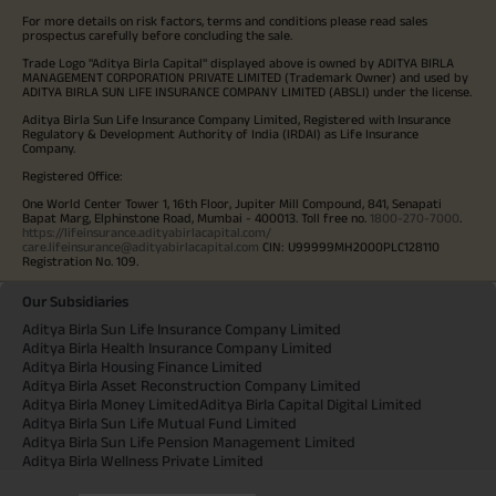
For more details on risk factors, terms and conditions please read sales
prospectus carefully before concluding the sale.
Trade Logo "Aditya Birla Capital" displayed above is owned by ADITYA BIRLA
MANAGEMENT CORPORATION PRIVATE LIMITED (Trademark Owner) and used by
ADITYA BIRLA SUN LIFE INSURANCE COMPANY LIMITED (ABSLI) under the license.
Aditya Birla Sun Life Insurance Company Limited, Registered with Insurance
Regulatory & Development Authority of India (IRDAI) as Life Insurance
Company.
Registered Office:
One World Center Tower 1, 16th Floor, Jupiter Mill Compound, 841, Senapati
Bapat Marg, Elphinstone Road, Mumbai - 400013. Toll free no.
1800-270-7000
.
https://lifeinsurance.adityabirlacapital.com/
care.lifeinsurance@adityabirlacapital.com
CIN: U99999MH2000PLC128110
Registration No. 109.
Our Subsidiaries
Aditya Birla Sun Life Insurance Company Limited
Aditya Birla Health Insurance Company Limited
Aditya Birla Housing Finance Limited
Aditya Birla Asset Reconstruction Company Limited
Aditya Birla Money Limited
Aditya Birla Capital Digital Limited
Aditya Birla Sun Life Mutual Fund Limited
Aditya Birla Sun Life Pension Management Limited
Aditya Birla Wellness Private Limited