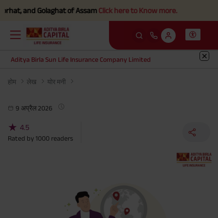
hat, and Golaghat of Assam
Click here to Know more.
Aditya Birla Sun Life Insurance Company Limited
होम
लेख
योर मनी
9 अप्रैल 2026
★
4.5
Rated by
1000
readers