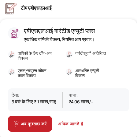
टीम एबीएसएलआई
एबीएसएलआई गारंटीड एन्युटी प्लस
एकाधिक वार्षिकी विकल्प, नियमित आय प्रवाह।
#
वार्षिकी के लिए टॉप-अप
गारंटीशुदा
अतिरिक्त
विकल्प
एकल/संयुक्त जीवन
आस्थगित एन्युटी
कवर विकल्प
विकल्प
देना:
पाना :
5 वर्ष¹ के लिए ₹ 1 लाख/माह
₹4.06 लाख/-
अधिक जानते हैं
अब पूछताछ करें