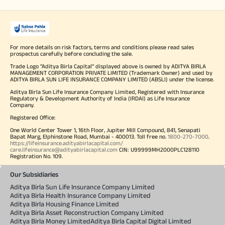
For more details on risk factors, terms and conditions please read sales
prospectus carefully before concluding the sale.
Trade Logo "Aditya Birla Capital" displayed above is owned by ADITYA BIRLA
MANAGEMENT CORPORATION PRIVATE LIMITED (Trademark Owner) and used by
ADITYA BIRLA SUN LIFE INSURANCE COMPANY LIMITED (ABSLI) under the license.
Aditya Birla Sun Life Insurance Company Limited, Registered with Insurance
Regulatory & Development Authority of India (IRDAI) as Life Insurance
Company.
Registered Office:
One World Center Tower 1, 16th Floor, Jupiter Mill Compound, 841, Senapati
Bapat Marg, Elphinstone Road, Mumbai - 400013. Toll free no.
1800-270-7000
.
https://lifeinsurance.adityabirlacapital.com/
care.lifeinsurance@adityabirlacapital.com
CIN: U99999MH2000PLC128110
Registration No. 109.
Our Subsidiaries
Aditya Birla Sun Life Insurance Company Limited
Aditya Birla Health Insurance Company Limited
Aditya Birla Housing Finance Limited
Aditya Birla Asset Reconstruction Company Limited
Aditya Birla Money Limited
Aditya Birla Capital Digital Limited