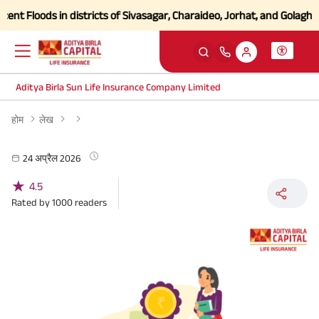
t Floods in districts of Sivasagar, Charaideo, Jorhat, and Golaghat o
Aditya Birla Sun Life Insurance Company Limited
होम
लेख
24 अप्रैल 2026
★
4.5
Rated by
1000
readers