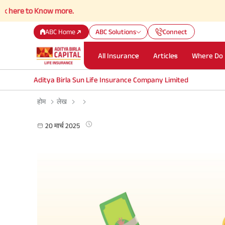
 to Know more.
ABC Home
ABC Solutions
Connect
All Insurance
Articles
Where Do 
Aditya Birla Sun Life Insurance Company Limited
होम
लेख
20 मार्च 2025