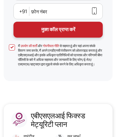
+91
फ़ोन नंबर
मुफ़्त कॉल प्राप्त करें
मैं
उपयोग की शर्तों
और
गोपनीयता नीति
से सहमत हूं और यहां अपना संपर्क
विवरण जमा करके, मैं अपने एनडीएनसी पंजीकरण को ओवरराइड करता हूं और
एबीएसएलआई और इसके अधिकृत प्रतिनिधियों को प्रस्ताव और परिणामी बीमा
पॉलिसी के बारे में अधिक सहायता और जानकारी के लिए फोन/ई-मेल/
एसएमएस/व्हाट्सएप द्वारा मुझसे संपर्क करने के लिए अधिकृत करता हूं।
एबीएसएलआई फिक्स्ड
मेट्यूरिटी प्लान
2
गारंटीड
कर लाभ