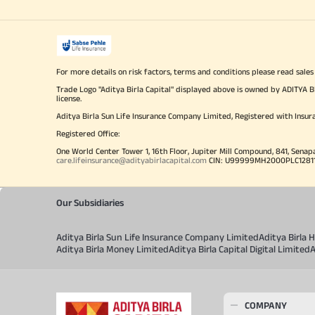
For more details on risk factors, terms and conditions please read sales
Trade Logo "Aditya Birla Capital" displayed above is owned by ADI
license.
Aditya Birla Sun Life Insurance Company Limited, Registered with Insur
Registered Office:
One World Center Tower 1, 16th Floor, Jupiter Mill Compound, 841, Senap
care.lifeinsurance@adityabirlacapital.com
CIN: U99999MH2000PLC128110 
Our Subsidiaries
Aditya Birla Sun Life Insurance Company Limited
Aditya Birla
Aditya Birla Money Limited
Aditya Birla Capital Digital Limited
A
COMPANY