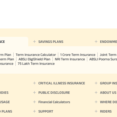
NCE
SAVINGS PLANS
ENDOWME
rm Plan
Term Insurance Calculator
1 Crore Term Insurance
Joint Term 
term Plan
ABSLI DigiShield Plan
NRI Term Insurance
ABSLI Poorna Su
Insurance
75 Lakh Term Insurance
CRITICAL ILLNESS INSURANCE
GROUP IN
ODIES
PUBLIC DISCLOSURE
ABOUT US
 USAGE
Financial Calculators
WHERE DO 
D PLANS
SUPPORT
RIDERS