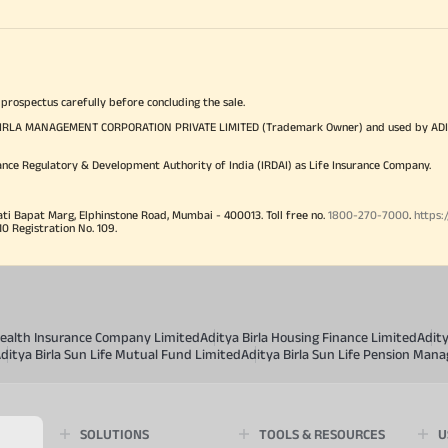
 prospectus carefully before concluding the sale.
TYA BIRLA MANAGEMENT CORPORATION PRIVATE LIMITED (Trademark Owner) and used by AD
ance Regulatory & Development Authority of India (IRDAI) as Life Insurance Company.
ati Bapat Marg, Elphinstone Road, Mumbai - 400013. Toll free no.
1800-270-7000
.
https:
Registration No. 109.
 Health Insurance Company Limited
Aditya Birla Housing Finance Limited
Adit
ditya Birla Sun Life Mutual Fund Limited
Aditya Birla Sun Life Pension Man
SOLUTIONS
TOOLS & RESOURCES
U